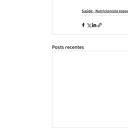
nutricionista santa cecilia
nutricionista perdizes
NUTRICIONISTA 
Saúde - Nutricionista espo
Posts recentes