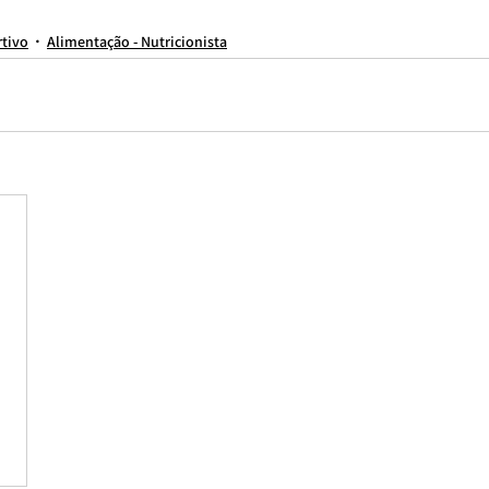
PARTICULAR
Nutricionista zona sul
nutricionista para homem
nutricionista esportivo sp
nutricionista on line
nutricionista para cutting
nutricionista são paulo
rtivo
Alimentação - Nutricionista