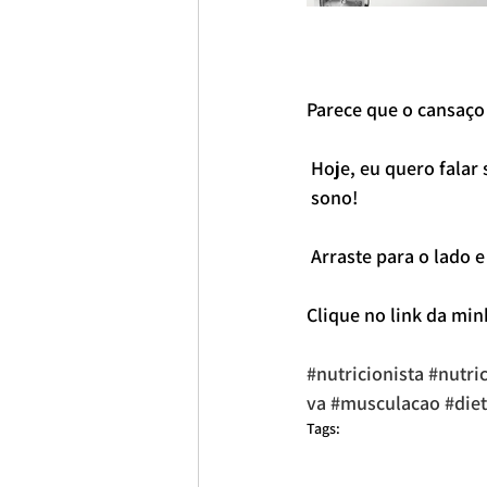
Parece que o cansaço 
 Hoje, eu quero fala
 sono!
 Arraste para o lado
Clique no link da mi
#nutricionista
#nutri
va
#musculacao
#die
Tags:
consulta nutricionista online
Nutricionista São Paulo
nutricionista
Nutricionista Consolação
nutricionista av paulista
nutricionista 