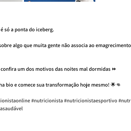
é só a ponta do iceberg. 
r sobre algo que muita gente não associa ao emagrecimento
 e confira um dos motivos das noites mal dormidas ⏩
nha bio e comece sua transformação hoje mesmo! 🌟👊
cionistaonline
#nutricionista
#nutricionistaesportivo
#nutr
tasaudável
 esportivo online
nutricionista online
nutricionista para adolescente
nutricionista esportivo
nutricionista para brasileiro
nutricionista vila clementino
nutricionista avenida paulista
esportivo moema
nutricionista brasileiro
nutricionista para hipertrofia
nutricionista raphael souza
nutricionista perto de mim
NUTRICIONISTA PARA ATLETA
NUTRICIONISTA VILA MARIN