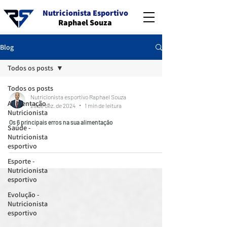
Nutricionista Esportivo
Raphael Souza
Blog
Todos os posts
Todos os posts
Nutricionista esportivo Raphael Souza
Alimentação -
29 de dez. de 2024
1 min de leitura
Nutricionista
Os 6 principais erros na sua alimentação
Saúde -
Nutricionista
esportivo
Esporte -
Nutricionista
esportivo
Evolução -
Nutricionista
esportivo