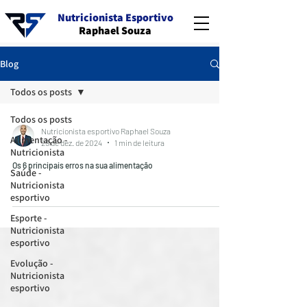
Nutricionista Esportivo
Raphael Souza
Blog
Todos os posts
Todos os posts
Nutricionista esportivo Raphael Souza
Alimentação -
29 de dez. de 2024
1 min de leitura
Nutricionista
Os 6 principais erros na sua alimentação
Saúde -
Nutricionista
esportivo
Esporte -
Nutricionista
esportivo
Evolução -
Nutricionista
esportivo