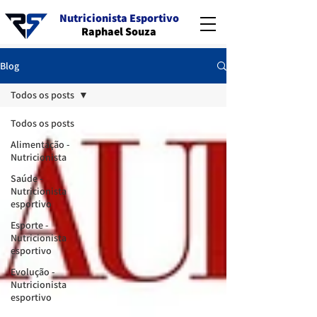
Nutricionista Esportivo
Raphael Souza
Blog
Todos os posts
Todos os posts
Alimentação -
Nutricionista
Saúde -
Nutricionista
esportivo
Esporte -
Nutricionista
esportivo
Evolução -
Nutricionista
esportivo