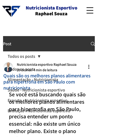
Nutricionista Esportivo
Raphael Souza
Post
Todos os posts
Nutricionista esportivo Raphael Souza
Todos os posts
29 de mar.
4 min de leitura
Quais são os melhores planos alimentares
Alimentação - Nutricionista
para hipertrofia em São Paulo com
nutricionista
Saúde - Nutricionista esportivo
Se você está buscando quais são 
Esporte - Nutricionista esportivo
os melhores planos alimentares 
para hipertrofia em São Paulo, 
Evolução - Nutricionista esportivo
precisa entender um ponto 
essencial: não existe um único 
melhor plano. Existe o plano 