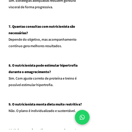
Sim. Estratégias adequadas reduzem gordura 
visceral de forma progressiva.
7. Quantas consultas com nutricionista são 
necessárias?
Depende do objetivo, mas acompanhamento 
contínuo gera melhores resultados.
8. O nutricionista pode estimular hipertrofia 
durante o emagrecimento?
Sim. Com ajuste correto de proteína e treino é 
possível estimular hipertrofia.
9. O nutricionista monta dieta muito restritiva?
Não. O plano é individualizado e sustentável.
10. Vale a pena investir em acompanhamento 