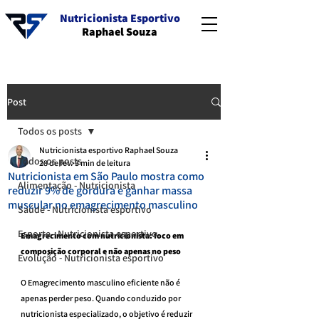
Nutricionista Esportivo
Raphael Souza
Post
Todos os posts
Nutricionista esportivo Raphael Souza
Todos os posts
28 de fev.
3 min de leitura
Nutricionista em São Paulo mostra como
Alimentação - Nutricionista
reduzir 9% de gordura e ganhar massa
muscular no emagrecimento masculino
Saúde - Nutricionista esportivo
Esporte - Nutricionista esportivo
Emagrecimento com nutricionista: foco em 
composição corporal e não apenas no peso
Evolução - Nutricionista esportivo
O Emagrecimento masculino eficiente não é 
apenas perder peso. Quando conduzido por 
nutricionista especializado, o objetivo é reduzir 