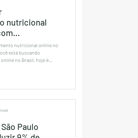
r
 nutricional
 com
ento nutricional online no
nline no Brasil, hoje é
os reais com um plano
acompanhamento próximo e
ecisar sair de casa. O
ue você tenha acesso a um
om organização, praticidade
seja emagrecimento, hipertrofia
 Souza
 São Paulo
uzir 9% de