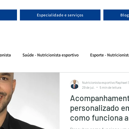
Especialidade e serviços
Blog
onista
Saúde - Nutricionista esportivo
Esporte - Nutricionis
Nutricionista esportivo Raphael
29 de jul.
5 min de leitura
Acompanhamento
personalizado e
como funciona a
um nutricionista