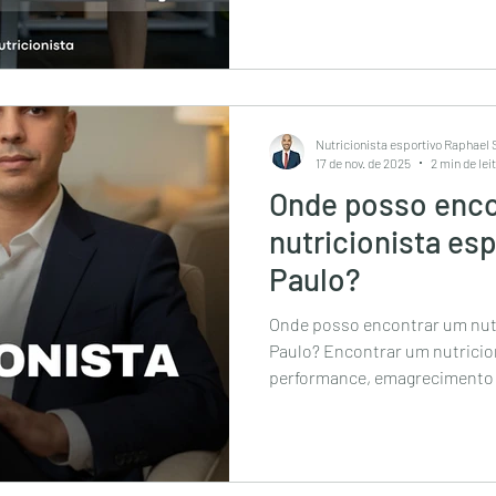
nutricionista online, nutricion
esportivo perto de mim, melho
nutricionista esportivo são pa
bela vista, nutricionista espo
nutricionista de s
Nutricionista esportivo Raphael
17 de nov. de 2025
2 min de lei
Onde posso enco
nutricionista es
Paulo?
Onde posso encontrar um nutr
Paulo? Encontrar um nutricio
performance, emagrecimento e
essencial para quem deseja 
corporal, aumentar o desempe
saúde a longo prazo. Em uma 
como São Paulo, muitas pesso