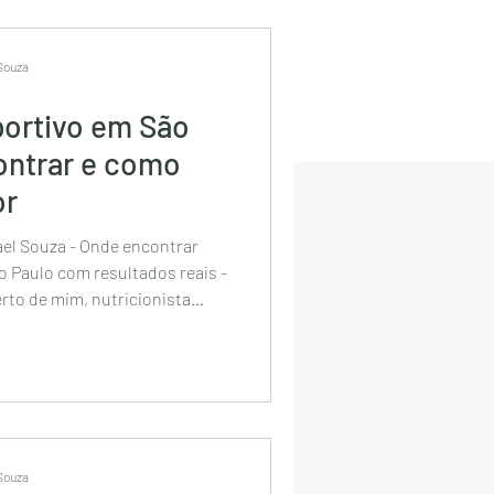
ultados reais com
acompanhamento nutricional individualizado. Ex
 Souza
portivo em São
ontrar e como
or
ael Souza - Onde encontrar
o Paulo com resultados reais -
erto de mim, nutricionista
aulo, nutricionista sao paulo,
 nutricionista online,
onista esportivo perto de mim,
ento, melhor nutricionista de
 Souza