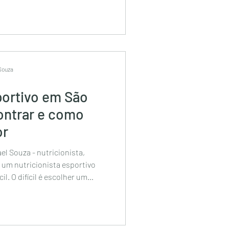
 Souza
portivo em São
ontrar e como
or
el Souza - nutricionista,
her um
ntregue resultados
mento próximo e estratégia
já ajudou mais de 4.000