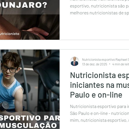
esportivo, nutricionista são p
melhores nutricionistas de sp,
nutricionista on-line, nutrici
melhor nutricionista de São Paulo, nutricionista 
são paulo, nutricionista espor
esportivo av paulista, melhor 
nutricionista em sao paulo, 
sp, nutricionista e
Nutricionista esportivo Raphael
13 de dez. de 2025
4 min de lei
Nutricionista es
iniciantes na m
Paulo e on-line
Nutricionista esportivo para
São Paulo e on-line - nutricio
mim, nutricionista esportivo, 
nutricionista sao paulo, melh