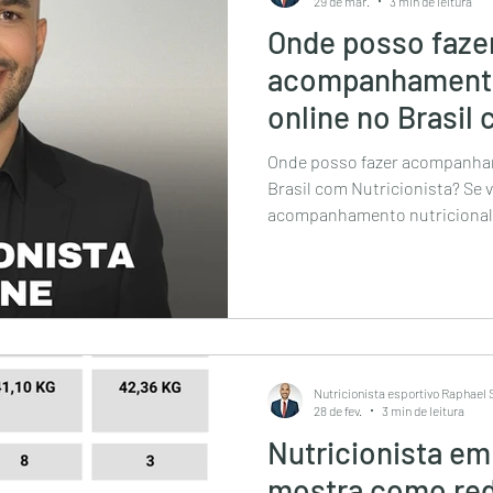
29 de mar.
3 min de leitura
Onde posso faze
acompanhamento
online no Brasil
Nutricionista?
Onde posso fazer acompanham
Brasil com Nutricionista? Se você está buscando
acompanhamento nutricional o
possível conquistar resultad
totalmente personalizado, 
estratégia bem definida, sem pr
atendimento online permite q
acompanhamento completo, c
e foco total no seu objetivo, 
Nutricionista esportivo Raphael
28 de fev.
3 min de leitura
Nutricionista em
mostra como red