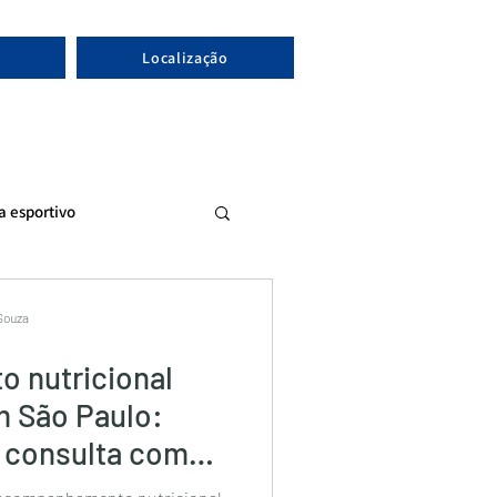
Localização
ta esportivo
 Souza
 nutricional
m São Paulo:
 consulta com
?