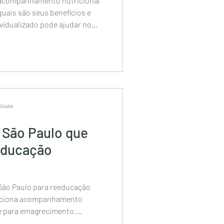
acompanhamento nutricional
uais são seus benefícios e
vidualizado pode ajudar no
qualidade de vida.
 Souza
 São Paulo que
educação
São Paulo para reeducação
nciona acompanhamento
ne para emagrecimento,
ão de hábitos sustentáveis.