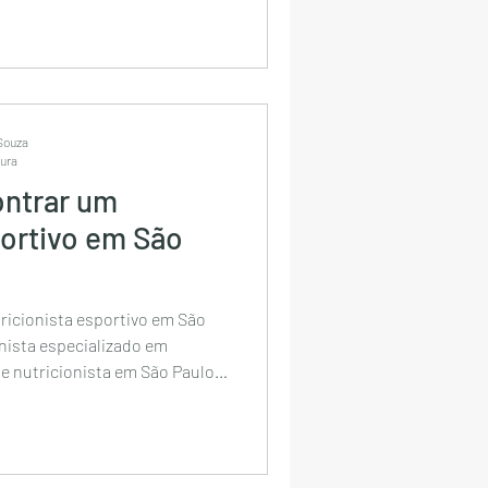
ista on-line, nutricionista
r nutricionista de São Paulo,
ulo, nutricionista esportivo
rtivo av paulista, melhor
 Souza
tura
ntrar um
portivo em São
icionista esportivo em São
nista especializado em
 nutricionista em São Paulo é
melhorar a composição
nho nos treinos e conquistar
cidade grande e acelerada
as têm dificuldade para