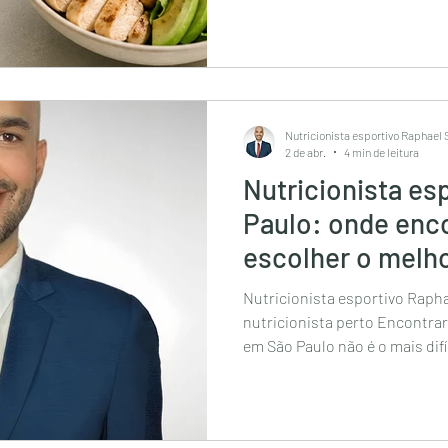
Nutricionista esportivo Raphael
2 de abr.
4 min de leitura
Nutricionista es
Paulo: onde enc
escolher o melh
Nutricionista esportivo Rapha
nutricionista perto Encontrar um nutricionista esportivo
em São Paulo não é o mais difícil. O difícil é escol
profissional que realmente e
consistentes, com acompanha
personalizada. O nutricionista esportivo Raphael Souza,
registrado no CRN-3 (67295), 