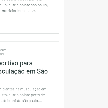
aulo, nutricionista sao paulo,
 nutricionista online,
onista esportivo perto de mim,
esportivo
tivo bela vista, nutricionista
nutricionista de sp,
nutricionista dos famosos em
 Souza
tura
portivo para
usculação em São
 iniciantes na musculação em
nista, nutricionista perto de
nutricionista são paulo,
ores nutricionistas de sp,