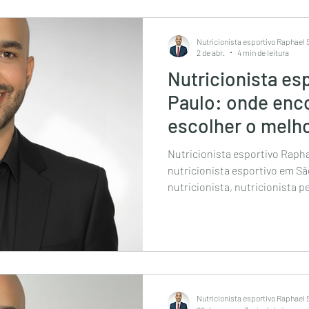
pacientes a conquistarem res
Nutricionista esportivo Raphael
2 de abr.
4 min de leitura
Nutricionista es
Paulo: onde enc
escolher o melh
Nutricionista esportivo Raph
nutricionista esportivo em Sã
nutricionista, nutricionista p
esportivo, nutricionista são p
melhores nutricionistas de sp,
nutricionista on-line, nutrici
nutricionista para emagrecim
São Paulo, nutricionista esportivo são paulo, nutricionista
esportivo bela
Nutricionista esportivo Raphael