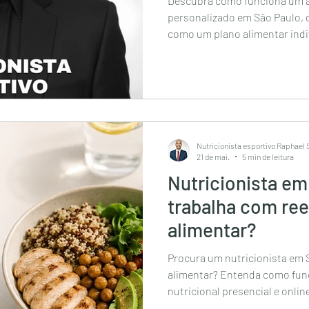
Descubra como funciona um 
personalizado em São Paulo, q
como um plano alimentar indi
emagrecimento, hipertrofia e 
Nutricionista esportivo Raphael
21 de mai.
5 min de leitura
Nutricionista em
trabalha com re
alimentar?
Procura um nutricionista em 
alimentar? Entenda como fu
nutricional presencial e onli
hipertrofia, saúde e construç