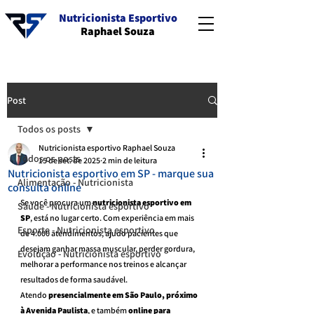
Nutricionista Esportivo
Raphael Souza
Post
Todos os posts
Nutricionista esportivo Raphael Souza
Todos os posts
15 de set. de 2025
2 min de leitura
Nutricionista esportivo em SP - marque sua
Alimentação - Nutricionista
consulta online
Se você procura um 
nutricionista esportivo em 
Saúde - Nutricionista esportivo
SP
, está no lugar certo. Com experiência em mais 
Esporte - Nutricionista esportivo
de 4.000 atendimentos, ajudo pacientes que 
desejam ganhar massa muscular, perder gordura, 
Evolução - Nutricionista esportivo
melhorar a performance nos treinos e alcançar 
resultados de forma saudável. 
Atendo 
presencialmente em São Paulo, próximo 
à Avenida Paulista
, e também 
online para 