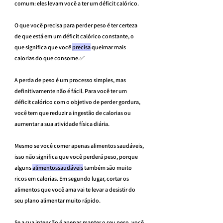
comum: eles levam você a ter um déficit calórico.
O que você precisa para perder peso é ter certeza 
de que está em um déficit calórico constante, o 
que significa que você 
precisa
 queimar mais 
calorias do que consome.✅
A perda de peso é um processo simples, mas 
definitivamente não é fácil. Para você ter um 
déficit calórico com o objetivo de perder gordura, 
você tem que reduzir a ingestão de calorias ou 
aumentar a sua atividade física diária.
Mesmo se você comer apenas alimentos saudáveis, 
isso não significa que você perderá peso, porque 
alguns 
alimentossaudáveis
 ​​também são muito 
ricos em calorias. Em segundo lugar, cortar os 
alimentos que você ama vai te levar a desistir do 
seu plano alimentar muito rápido.
Se a sua intenção é apenas manter o seu peso, você 