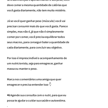
deve comer a mesma quantidade de calórias que 
você gasta diariamente, não tem muito mistério.
Já se você quer ganhar peso (músculo) você vai 
precisar consumir mais do que você gasta. Parece 
simples, mas não é, já que não é simplesmente 
comer por comer, você precisa equilibrar todos 
seus macros, para conseguir bater a quantidade de 
cada diariamente, para concluir seu objetivo.
Por isso é imprescindível o acompanhamento de 
um nutricionista, seja para emagrecer, ganhar 
massa ou manter o peso.
Marca nos comentários uma amiga que quer 
emagrecer e precisa entender isso 👇
📲 Agende sua consulta com o nutri, para que eu 
possa te ajudar a cuidar sua saúde e autoestima.
.