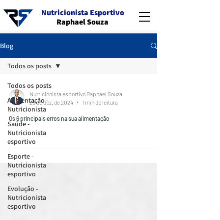
Nutricionista Esportivo
Raphael Souza
Blog
Todos os posts
Todos os posts
Nutricionista esportivo Raphael Souza
Alimentação -
29 de dez. de 2024
1 min de leitura
Nutricionista
Os 6 principais erros na sua alimentação
Saúde -
Nutricionista
esportivo
Esporte -
Nutricionista
esportivo
Evolução -
Nutricionista
esportivo