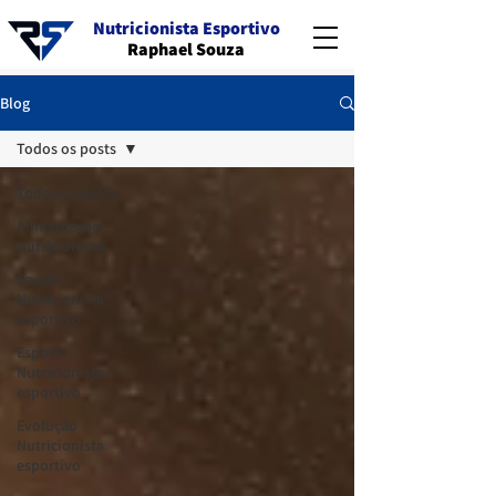
Nutricionista Esportivo
Raphael Souza
Blog
Todos os posts
Todos os posts
Alimentação -
Nutricionista
Saúde -
Nutricionista
esportivo
Esporte -
Nutricionista
esportivo
Evolução -
Nutricionista
esportivo