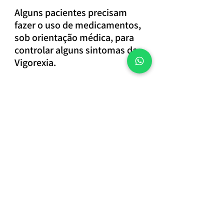
Alguns pacientes precisam 
fazer o uso de medicamentos, 
sob orientação médica, para 
controlar alguns sintomas da 
Vigorexia.
📲 Clique no botão e agende 
sua consulta e tenha acesso a 
informações que vão te ajudar 
alcançar os seus objetivos.
Agende sua consulta
Tags: