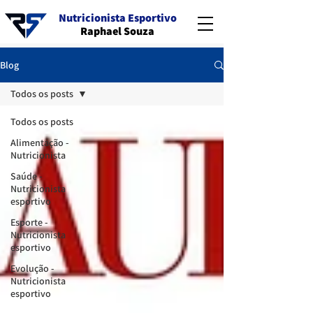
Nutricionista Esportivo
Raphael Souza
Blog
Todos os posts
Todos os posts
Alimentação -
Nutricionista
Saúde -
Nutricionista
esportivo
Esporte -
Nutricionista
esportivo
Evolução -
Nutricionista
esportivo