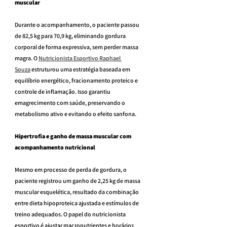
muscular
Durante o acompanhamento, o paciente passou 
de 82,5 kg para 70,9 kg, eliminando gordura 
corporal de forma expressiva, sem perder massa 
magra. O 
Nutricionista Esportivo Raphael 
Souza
 estruturou uma estratégia baseada em 
equilíbrio energético, fracionamento proteico e 
controle de inflamação. Isso garantiu 
emagrecimento com saúde, preservando o 
metabolismo ativo e evitando o efeito sanfona.
Hipertrofia e ganho de massa muscular com 
acompanhamento nutricional
Mesmo em processo de perda de gordura, o 
paciente registrou um ganho de 2,25 kg de massa 
muscular esquelética, resultado da combinação 
entre dieta hipoproteica ajustada e estímulos de 
treino adequados. O papel do nutricionista 
esportivo é ajustar macronutrientes e horários 