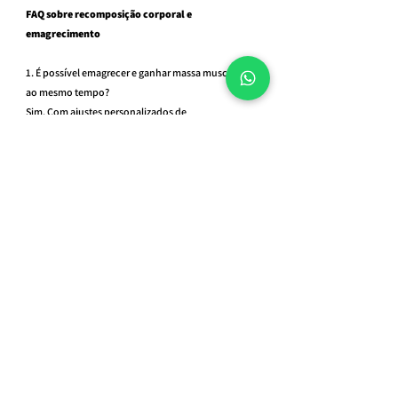
FAQ sobre recomposição corporal e 
emagrecimento
1. É possível emagrecer e ganhar massa muscular 
ao mesmo tempo?
Sim. Com ajustes personalizados de 
macronutrientes, é possível estimular a queima de 
gordura e o ganho de massa magra 
simultaneamente.
2. A gordura visceral pode ser reduzida apenas com 
dieta?
A alimentação é o fator mais importante, mas o 
treino e o sono também são fundamentais para 
otimizar a redução da gordura visceral.
3. O que é idade metabólica e como reduzi-la?
A idade metabólica é a estimativa da “idade” do 
seu metabolismo. Ao aumentar massa muscular e 
reduzir gordura corporal, seu metabolismo se 