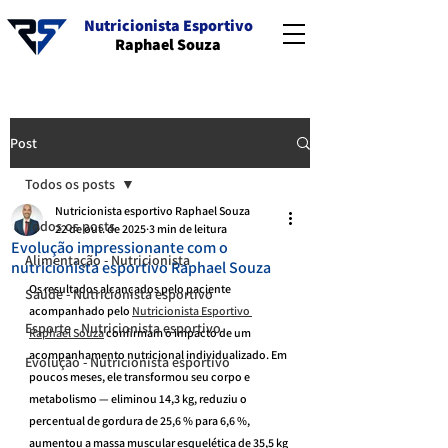
Nutricionista Esportivo
Raphael Souza
Post
Todos os posts
Nutricionista esportivo Raphael Souza
Todos os posts
22 de out. de 2025
3 min de leitura
Evolução impressionante com o
Alimentação - Nutricionista
nutricionista esportivo Raphael Souza
Os resultados alcançados pelo paciente 
Saúde - Nutricionista esportivo
acompanhado pelo 
Nutricionista Esportivo 
Esporte - Nutricionista esportivo
Raphael Souza
 confirmam o impacto de um 
acompanhamento nutricional individualizado. Em 
Evolução - Nutricionista esportivo
poucos meses, ele transformou seu corpo e 
metabolismo — eliminou 14,3 kg, reduziu o 
percentual de gordura de 25,6 % para 6,6 %, 
aumentou a massa muscular esquelética de 35,5 kg 