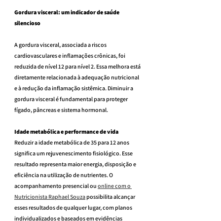
Gordura visceral: um indicador de saúde 
silencioso
A gordura visceral, associada a riscos 
cardiovasculares e inflamações crônicas, foi 
reduzida de nível 12 para nível 2. Essa melhora está 
diretamente relacionada à adequação nutricional 
e à redução da inflamação sistêmica. Diminuir a 
gordura visceral é fundamental para proteger 
fígado, pâncreas e sistema hormonal.
Idade metabólica e performance de vida
Reduzir a idade metabólica de 35 para 12 anos 
significa um rejuvenescimento fisiológico. Esse 
resultado representa maior energia, disposição e 
eficiência na utilização de nutrientes. O 
acompanhamento presencial ou 
online com o 
Nutricionista Raphael Souza
 possibilita alcançar 
esses resultados de qualquer lugar, com planos 
individualizados e baseados em evidências 