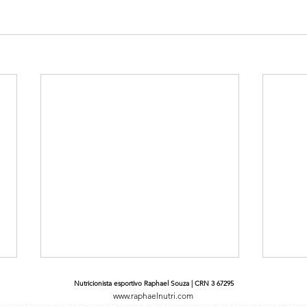
Nutricionista esportivo Raphael Souza | CRN 3 67295
www.raphaelnutri.com
nista online Brasil • Nutricionista em São Paulo • Nutricionista SP • Nutricionista em Sao Paulo • Nutricionista esportivo Sao Paulo • Nutricionista esportivo online • N