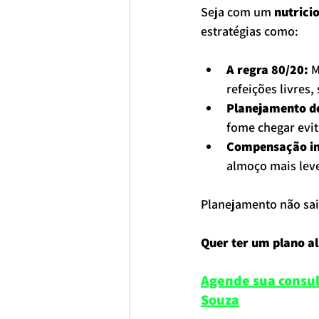
Seja com um 
nutrici
estratégias como:
A regra 80/20:
 
refeições livres
Planejamento de
fome chegar evit
Compensação in
almoço mais leve
Planejamento não sai 
Quer ter um plano al
Agende sua consult
Souza