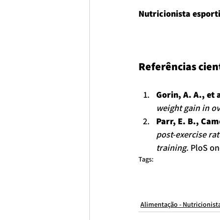
Nutricionista esport
Referências cient
Gorin, A. A., et 
weight gain in 
Parr, E. B., Cam
post-exercise rat
training.
 PloS on
Tags:
consulta nutricionista online
Nutricionista São Paulo
nutricionista
nutricionista para casal
nutricionista brasil
Nutricionista Esportiv
nutricionista itaim bibi
NUTRICIONISTA PARA ATLETA
NUTRICIONIST
Alimentação - Nutricionist