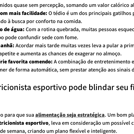
midos quase sem percepção, somando um valor calórico al
com mais facilidade:
 O tédio é um dos principais gatilhos 
do à busca por conforto na comida.
o de água:
 Com a rotina quebrada, muitas pessoas esquec
rpo pode confundir sede com fome.
manhã:
 Acordar mais tarde muitas vezes leva a pular a prim
apetite e aumenta as chances de exagerar no almoço.
rie favorita comendo:
 A combinação de entretenimento e
er de forma automática, sem prestar atenção aos sinais 
cionista esportivo pode blindar seu fi
o para que sua 
alimentação seja estratégica
. Um bom pl
tricionista esportivo
, leva em consideração um possível
 de semana, criando um plano flexível e inteligente.