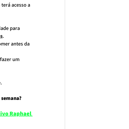
 terá acesso a 
dade para 
es
.
omer antes da 
 fazer um 
.
de semana?
tivo Raphael 