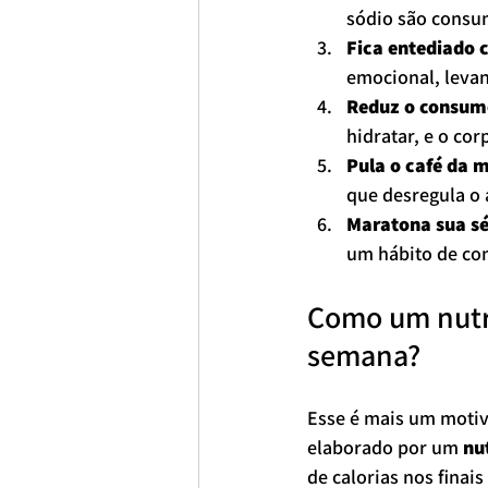
sódio são consu
Fica entediado 
emocional, levan
Reduz o consum
hidratar, e o co
Pula o café da 
que desregula o 
Maratona sua sé
um hábito de com
Como um nutri
semana?
Esse é mais um motiv
elaborado por um 
nu
de calorias nos finais