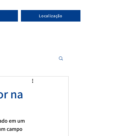
Localização
or na
cado em um 
 um campo 