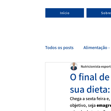
Início
Sobre
Todos os posts
Alimentação - 
Nutricionista espor
Esporte - Nutricionista espor
O final d
sua dieta:
Chega a sexta feira e
objetivo, seja 
emagr