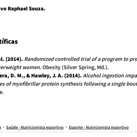
ivo Raphael Souza.
íficas
al. (2014).
Randomized controlled trial of a program to pr
overweight women.
 Obesity (Silver Spring, Md.).
era, D. M., & Hawley, J. A. (2014).
Alcohol ingestion impa
es of myofibrillar protein synthesis following a single bou
e.
 esportivo online
nutricionista online
nutricionista para adolescente
nutricionista esportivo
nutricionista para brasileiro
nutricionista em são paulo
nutricionista vila clementino
nut
o
Nutricionista Consolação
nutricionista para emagrecimento
nutricionista esportivo moema
nutricionista raphael souza
nutricionista perto de mim
melhor nutricionista de são paul
A VILA MARINA
nutricionista do esporte
nutricionista jardins
hipertrofia
nutricionista
nutricionista reembolso
nutricionista esportivo em são paulo
a
Saúde - Nutricionista esportivo
Esporte - Nutricionista esportivo