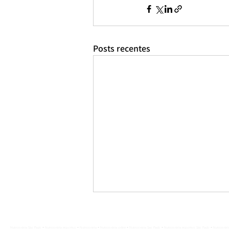
Posts recentes
Nutricionista São Paulo • Nutricionista esportivo • Nutricionista • Nutricionista online • Nutricionista Sao Paulo • Nutricionista esportivo São Paulo • Nutricio