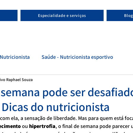
Especialidade e serviços
Blog
Nutricionista
Saúde - Nutricionista esportivo
tivo Raphael Souza
tivo
Evolução - Nutricionista esportivo
e semana pode ser desafiad
 Dicas do nutricionista
, com ela, a sensação de liberdade. Mas para quem está fo
ecimento
 ou 
hipertrofia
, o final de semana pode parecer