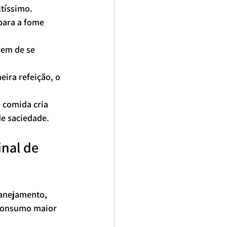
tíssimo.
para a fome 
em de se 
eira refeição, o 
 comida cria 
de saciedade.
nal de 
anejamento, 
 consumo maior 