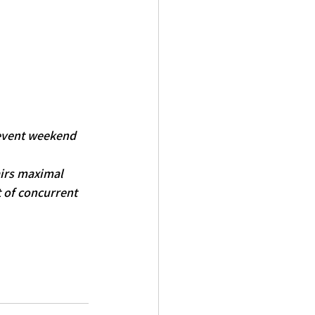
event weekend 
irs maximal 
t of concurrent 
ricionista avenida paulista
Nutricionista
o
melhor nutricionista do brasil