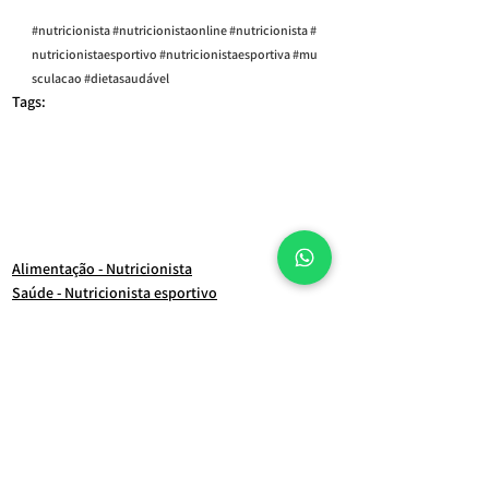
#nutricionista
#nutricionistaonline
#nutricionista
#
nutricionistaesportivo
#nutricionistaesportiva
#mu
sculacao
#dietasaudável
Tags:
consulta nutricionista online
Nutricionista São Paulo
nutricionista esportivo online
nutricionista para adolescente
nutricionista esportivo
nutricionista para brasileiro
nutricionista em são paulo
nutricionista vila clementino
nutricionista avenida paulista
nutricionista para casal
nutricionista brasil
Nutricionista Consolação
nutricionista brasileiro
nutricionista raphael souza
melhor nutricionista do brasil
NUTRICIONISTA PARA ATLETA
nutricionista do esporte
emagrecimento
dieta
nutricionista esportivo para adolescente
raphael souza
nutricionista esportivo sp
Alimentação - Nutricionista
Saúde - Nutricionista esportivo
Ver tudo
Posts Relacionados