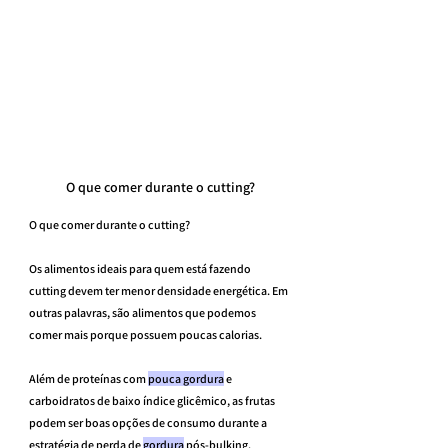
O que comer durante o cutting?
O que comer durante o cutting?
Os alimentos ideais para quem está fazendo 
cutting devem ter menor densidade energética. Em 
outras palavras, são alimentos que podemos 
comer mais porque possuem poucas calorias.
Além de proteínas com 
pouca gordura
 e 
carboidratos de baixo índice glicêmico, as frutas 
podem ser boas opções de consumo durante a 
estratégia de perda de 
gordura
 pós-bulking.