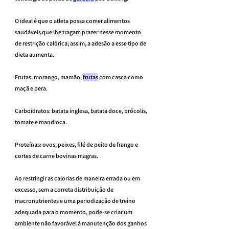
O ideal é que o atleta possa comer alimentos 
saudáveis que lhe tragam prazer nesse momento 
de restrição calórica; assim, a adesão a esse tipo de 
dieta aumenta.
Frutas: morango, mamão, 
frutas
 com casca como 
maçã e pera.
Carboidratos: batata inglesa, batata doce, brócolis, 
tomate e mandioca.
Proteínas: ovos, peixes, filé de peito de frango e 
cortes de carne bovinas magras.
Ao restringir as calorias de maneira errada ou em 
excesso, sem a correta distribuição de 
macronutrientes e uma periodização de treino 
adequada para o momento, pode-se criar um 
ambiente não favorável à manutenção dos ganhos 