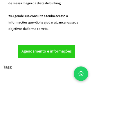
de massa magra da dieta de bulking.
📲 Agende sua consulta e tenha acesso a 
informações que vão te ajudar alcançar os seus 
objetivos da forma correta.
Agendamento e informações
Tags:
consulta nutricionista online
Nutricionista São Paulo
nutricionista esportivo
nutricionista vila clementino
nutricionista avenida paulista
nutricionista para casal
Nutricionista Consolação
nutricionista para emagrecimento
nutricionista av paulista
nutricionista esportivo moema
nutricionista brasileiro
nutricionista para hipertrofia
nutricionista raphael souza
nutricionista itaim bibi
NUTRICIONISTA PARA ATLETA
nutricionista para jogador de futebol
emagrecimento
Nutricionista avenida Paulista
nutricionista para bulking
nutricionista
nutricionista reembolso
nutricionista esportivo para adolescente
nutricionista para homem
nutricionista esportivo sp
nutricionista para cutting
nutricionista para mulher
nutricionista esportivo consolação
nutricionista esportivo av paulista
nutricionista esportivo pinheiros
nutricionista esportivo são paulo
Alimentação - Nutricionista