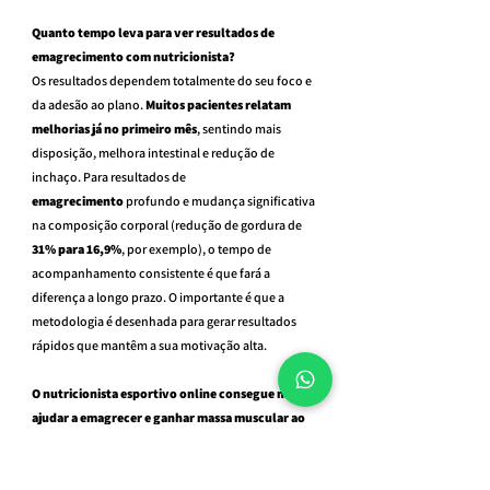
Quanto tempo leva para ver resultados de 
emagrecimento com nutricionista?
Os resultados dependem totalmente do seu foco e 
da adesão ao plano. 
Muitos pacientes relatam 
melhorias já no primeiro mês
, sentindo mais 
disposição, melhora intestinal e redução de 
inchaço. Para resultados de 
emagrecimento
 profundo e mudança significativa 
na composição corporal (redução de gordura de 
31% para 16,9%
, por exemplo), o tempo de 
acompanhamento consistente é que fará a 
diferença a longo prazo. O importante é que a 
metodologia é desenhada para gerar resultados 
rápidos que mantêm a sua motivação alta.
O nutricionista esportivo online consegue me 
ajudar a emagrecer e ganhar massa muscular ao 
mesmo tempo?
Sim. Este processo é conhecido como 
recomposição corporal e é a especialidade do 