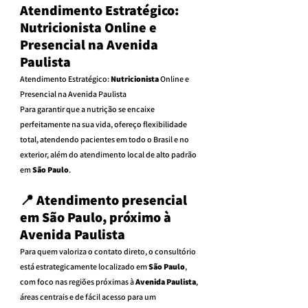
Atendimento Estratégico: 
Nutricionista Online e 
Presencial na Avenida 
Paulista
Atendimento Estratégico: 
Nutricionista
 Online e 
Presencial na Avenida Paulista
Para garantir que a nutrição se encaixe 
perfeitamente na sua vida, ofereço flexibilidade 
total, atendendo pacientes em todo o Brasil e no 
exterior, além do atendimento local de alto padrão 
em 
São Paulo
.
📍 Atendimento presencial 
em São Paulo, próximo à 
Avenida Paulista
Para quem valoriza o contato direto, o consultório 
está estrategicamente localizado em 
São Paulo
, 
com foco nas regiões próximas à 
Avenida Paulista
, 
áreas centrais e de fácil acesso para um 