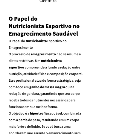
Científica
O Papel do 
Nutricionista Esportivo no 
Emagrecimento Saudável
O Papel do 
Nutricionista
 Esportivo no 
Emagrecimento
O processo de 
emagrecimento
 não se resume a 
dietas restritivas. Um 
nutricionista 
esportivo
 compreende a fundo a relação entre 
nutrição, atividade física e composição corporal. 
Esse profissional atua de forma estratégica, seja 
com foco em 
ganho de massa magra
 ou na 
redução de gordura, garantindo que seu corpo 
receba todos os nutrientes necessários para 
funcionar em sua melhor forma.
O objetivo é a 
hipertrofia
 saudável, combinada 
com a perda de peso, resultando em um corpo 
mais forte e definido. Se você busca uma 
abordagem que garante o 
emagrecimento sem 