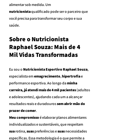
alimentar sob medida. Um 
nutricionista
 qualificado pode ser o parceiro que 
você precisa para transformar seu corpo e sua 
saúde.
Sobre o Nutricionista 
Raphael Souza: Mais de 4 
Mil Vidas Transformadas
Eu sou o 
Nutricionista Esportivo Raphael Souza
, 
especialista em 
emagrecimento
, 
hipertrofia
 e 
performance esportiva. Ao longo da 
minha 
carreira, já atendi mais de 4 mil pacientes
 (adultos 
e adolescentes), ajudando cada um a alcançar 
resultados reais e duradouros 
sem abrir mão do 
prazer de comer
.
Meu compromisso
 é elaborar planos alimentares 
individualizados e sustentáveis, que respeitam 
sua
 rotina, 
suas
 preferências e 
suas
 necessidades 
específicas. Essa metodologia é o que permite a 