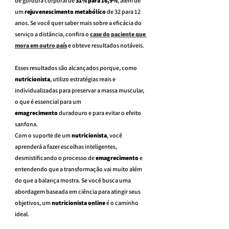
de gordura corporal de 
31% para 16,9%
, além de 
um 
rejuvenescimento metabólico
 de 32 para 12 
anos. Se você quer saber mais sobre a eficácia do 
serviço a distância, confira o 
case do paciente que 
mora em outro país
 e obteve resultados notáveis.
Esses resultados são alcançados porque, como 
nutricionista
, utilizo estratégias reais e 
individualizadas para preservar a massa muscular, 
o que é essencial para um 
emagrecimento
 duradouro e para evitar o efeito 
sanfona.
Com o suporte de um 
nutricionista
, você 
aprenderá a fazer escolhas inteligentes, 
desmistificando o processo de 
emagrecimento
 e 
entendendo que a transformação vai muito além 
do que a balança mostra. Se você busca uma 
abordagem baseada em ciência para atingir seus 
objetivos, um 
nutricionista online
 é o caminho 
ideal.