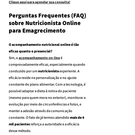
Clique aqui para agendar sua consulta!
Perguntas Frequentes (FAQ) 
sobre Nutricionista Online 
para Emagrecimento
O acompanhamento nutricional online é tão 
eficaz quanto o presencial?
Sim, o 
acompanhamento on-line
 é 
comprovadamente eficaz, especialmente quando 
conduzido por um 
nutricionista
 experiente. A 
eficácia reside na personalização e no ajuste 
constante do plano alimentar. Com a tecnologia, é 
possível adaptar a dieta à rotina do paciente 
(mesmo para quem mora no exterior), monitorar a 
evolução por meio de circunferências e fotos, e 
manter a adesão através da comunicação 
constante. O fato de já termos atendido 
mais de 4 
mil pacientes
 reforça a autoridade e a eficácia 
desse método.