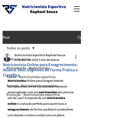
Nutricionista Esportivo
Raphael Souza
Post
Todos os posts
Nutricionista esportivo Raphael Souza
Todos os posts
15 de out. de 2025
5 min de leitura
Nutricionista Online para Emagrecimento:
Alimentação - Nutricionista
Alcance Seus Objetivos de Forma Prática e
Científica
Saúde - Nutricionista esportivo
Nutricionista
 Online para Emagrecimento
Esporte - Nutricionista esportivo
Você já pensou em ter um acompanhamento 
personalizado com um 
nutricionista
 sem precisar 
Evolução - Nutricionista esportivo
sair de casa? O suporte de um 
nutricionista 
online
 é a solução perfeita para quem busca 
emagrecimento
 de forma saudável e sustentável, 
conciliando a rotina corrida com um plano 