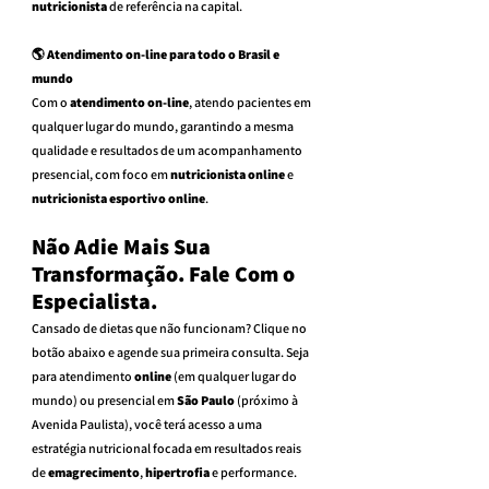
nutricionista
 de referência na capital.
🌎 Atendimento on-line para todo o Brasil e 
mundo
Com o 
atendimento on-line
, atendo pacientes em 
qualquer lugar do mundo, garantindo a mesma 
qualidade e resultados de um acompanhamento 
presencial, com foco em 
nutricionista online
 e 
nutricionista esportivo online
.
Não Adie Mais Sua 
Transformação. Fale Com o 
Especialista.
Cansado de dietas que não funcionam? Clique no 
botão abaixo e agende sua primeira consulta. Seja 
para atendimento 
online
 (em qualquer lugar do 
mundo) ou presencial em 
São Paulo
 (próximo à 
Avenida Paulista), você terá acesso a uma 
estratégia nutricional focada em resultados reais 
de 
emagrecimento
, 
hipertrofia
 e performance.