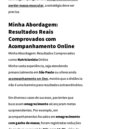
perder massa muscular
, a estratégia deve ser 
precisa.
Minha Abordagem: 
Resultados Reais 
Comprovados com 
Acompanhamento Online
Minha Abordagem: Resultados Comprovados 
como 
Nutricionista
 Online
Minha vasta experiência, seja atendendo 
presencialmente em 
São Paulo
 ou oferecendo 
acompanhamento on-line
, mostra que a distância 
não é uma barreira para resultados extraordinários.
Em diversos cases de sucesso, pacientes que 
buscavam 
emagrecimento
 alcançaram metas 
surpreendentes. Por exemplo, em 
acompanhamentos focados em 
emagrecimento 
com ganho de massa
, foram registradas reduções 