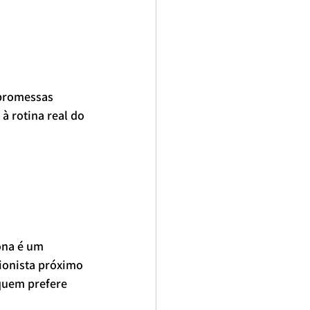
promessas 
à rotina real do 
ona é um 
ionista próximo 
quem prefere 