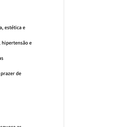
 estética e 
 hipertensão e 
as
prazer de 
Esqueça as 