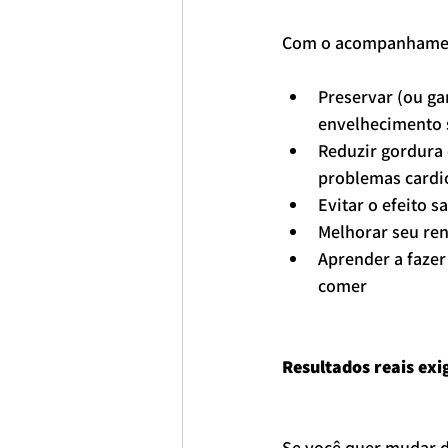
Com o acompanhamen
Preservar (ou ga
envelhecimento 
Reduzir gordura 
problemas cardi
Evitar o efeito 
Melhorar seu ren
Aprender a fazer
comer
Resultados reais exi
Se você quer mudar de