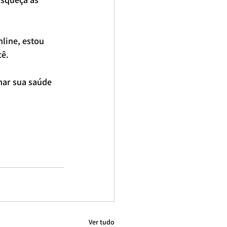
line, estou 
cê.
mar sua saúde 
Ver tudo