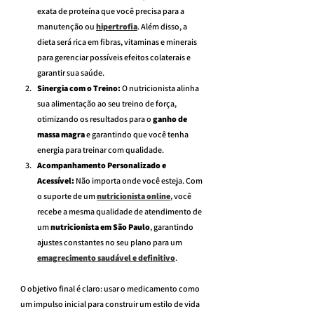
exata de proteína que você precisa para a 
manutenção ou 
hipertrofia
. Além disso, a 
dieta será rica em fibras, vitaminas e minerais 
para gerenciar possíveis efeitos colaterais e 
garantir sua saúde.
Sinergia com o Treino:
 O nutricionista alinha 
sua alimentação ao seu treino de força, 
otimizando os resultados para o 
ganho de 
massa magra
 e garantindo que você tenha 
energia para treinar com qualidade.
Acompanhamento Personalizado e 
Acessível:
 Não importa onde você esteja. Com 
o suporte de um 
nutricionista online
, você 
recebe a mesma qualidade de atendimento de 
um 
nutricionista em São Paulo
, garantindo 
ajustes constantes no seu plano para um 
emagrecimento saudável e definitivo
.
O objetivo final é claro: usar o medicamento como 
um impulso inicial para construir um estilo de vida 