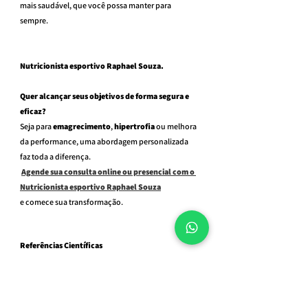
mais saudável, que você possa manter para 
sempre.
Nutricionista esportivo Raphael Souza.
Quer alcançar seus objetivos de forma segura e 
eficaz?
Seja para 
emagrecimento
, 
hipertrofia
 ou melhora 
da performance, uma abordagem personalizada 
faz toda a diferença.
Agende sua consulta online ou presencial com o 
Nutricionista esportivo Raphael Souza
e comece sua transformação.
Referências Científicas
Para aprofundar o conhecimento sobre os temas 
abordados, seguem artigos científicos relevantes: