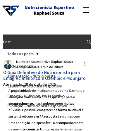
Nutricionista Esportivo
Raphael Souza
Post
Todos os posts
Nutricionista esportivo Raphael Souza
Todos os posts
4 de jul. de 2024
3 min de leitura
O Guia Definitivo do Nutricionista para
Alimentação - Nutricionista
Emagrecimento com Ozempic e Mounjaro
Atualizado:
10 de out. de 2025
Saúde - Nutricionista esportivo
A popularidade de medicamentos como Ozempic e 
Esporte - Nutricionista esportivo
Mounjaro trouxe uma nova esperança para o 
emagrecimento
, mas também gerou muitas 
Evolução - Nutricionista esportivo
dúvidas. É possível emagrecer de forma saudável e 
sustentável com eles? A resposta é sim, mas com 
uma condição indispensável: o acompanhamento 
de um 
nutricionista
. Utilizar essas ferramentas sem 