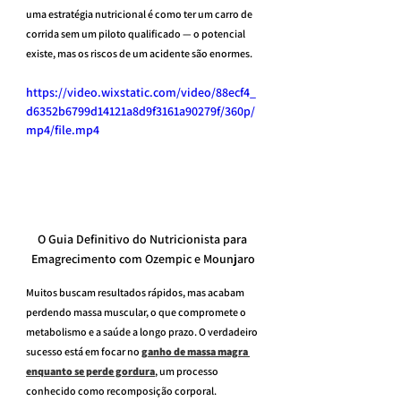
uma estratégia nutricional é como ter um carro de 
corrida sem um piloto qualificado — o potencial 
existe, mas os riscos de um acidente são enormes.
https://video.wixstatic.com/video/88ecf4_
d6352b6799d14121a8d9f3161a90279f/360p/
mp4/file.mp4
O Guia Definitivo do Nutricionista para 
Emagrecimento com Ozempic e Mounjaro
Muitos buscam resultados rápidos, mas acabam 
perdendo massa muscular, o que compromete o 
metabolismo e a saúde a longo prazo. O verdadeiro 
sucesso está em focar no 
ganho de massa magra 
enquanto se perde gordura
, um processo 
conhecido como recomposição corporal.