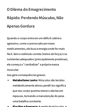
O Dilema do Emagrecimento 
Rápido: Perdendo Músculos, Não 
Apenas Gordura
Quando o corpo entra em um déficit calórico 
agressivo, como o provocado por esses 
medicamentos, ele busca energia onde for mais 
fácil. Sem o estímulo correto (treino de força) e os 
nutrientes adequados (principalmente proteínas), 
ele começa a "canibalizar" a própria massa 
muscular.
Isso gera consequências graves:
Metabolismo Lento:
 Músculos são tecidos 
metabolicamente ativos; perdê-los significa 
que seu corpo queima menos calorias em 
repouso, tornando a manutenção do peso 
uma batalha constante.
Flacidez e Fraqueza:
 A perda de músculos, e 