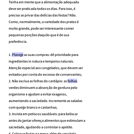
Tenha em mente que a alimentação adequada 
deve ser praticada todos os dias. Para isso, é 
preciso se privar das delícias das festas? Não.
Como, normalmente, a variedade dos pratos é 
muito grande, pode ser interessante comer 
pequenas porções daquilo que é de sua 
preferência.
1. 
Planeje
 as suas compras: dê prioridade para 
ingredientes in natura e temperos naturais. 
Atenção especial aos congelados, que devem ser 
evitados por conta do excesso de conservantes;
2. Não exclua as folhas do cardápio: as 
folhas
verdes diminuem a absorção de gordura pelo 
organismo e ajudam a evitar exageros, 
aumentando a saciedade. Incremente as saladas 
com queijo branco e castanhas;
3. Invista em petiscos saudáveis: para beliscar 
antes do jantar ofereça alimentos que estimulam a 
saciedade, ajudando a controlar o apetite.
4. Coloque frutas na mesa: além de uma bela 