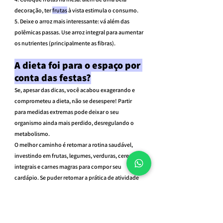
decoração, ter 
frutas
 à vista estimula o consumo.
5. Deixe o arroz mais interessante: vá além das 
polêmicas passas. Use arroz integral para aumentar 
os nutrientes (principalmente as fibras).
A dieta foi para o espaço por 
conta das festas?
Se, apesar das dicas, você acabou exagerando e 
comprometeu a dieta, não se desespere! Partir 
para medidas extremas pode deixar o seu 
organismo ainda mais perdido, desregulando o 
metabolismo.
O melhor caminho é retomar a rotina saudável, 
investindo em frutas, legumes, verduras, cereais 
integrais e carnes magras para compor seu 
cardápio. Se puder retomar a prática de atividade 
física, melhor ainda! Você vai se recuperar ainda 
mais rápido e com mais saúde do “prejuízo” de fim 
de ano!
Tags: