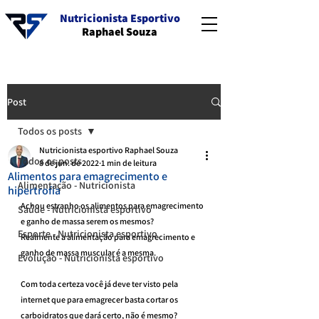
Nutricionista Esportivo
Raphael Souza
Post
Todos os posts
Nutricionista esportivo Raphael Souza
Todos os posts
8 de jun. de 2022
1 min de leitura
Alimentos para emagrecimento e
Alimentação - Nutricionista
hipertrofia
Achou estranho os alimentos para emagrecimento 
Saúde - Nutricionista esportivo
e ganho de massa serem os mesmos?
Esporte - Nutricionista esportivo
Realmente a alimentação para emagrecimento e 
ganho de massa muscular é a mesma.
Evolução - Nutricionista esportivo
Com toda certeza você já deve ter visto pela 
internet que para emagrecer basta cortar os 
carboidratos que dará certo, não é mesmo?