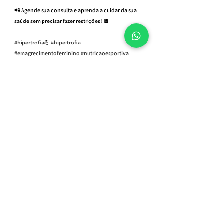
📲 Agende sua consulta e aprenda a cuidar da sua 
saúde sem precisar fazer restrições! 🍫
#hipertrofia
💪 
#hipertrofia
#emagrecimentofeminino
#nutricaoesportiva
#nutriçãoesportiva
#emagrecimentosaudavel
#emagrecimento
#emagrecer
#dieta
#vidasaudavel
#nutricionista
#nutricionistaonline
#nutricionistaesportivo
Ver tudo
Posts Relacionados