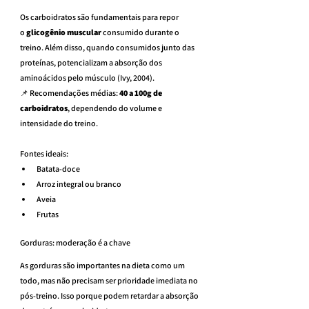
Os carboidratos são fundamentais para repor 
o 
glicogênio muscular
 consumido durante o 
treino. Além disso, quando consumidos junto das 
proteínas, potencializam a absorção dos 
aminoácidos pelo músculo (Ivy, 2004).
📌 Recomendações médias: 
40 a 100g de 
carboidratos
, dependendo do volume e 
intensidade do treino.
Fontes ideais:
Batata-doce
Arroz integral ou branco
Aveia
Frutas
Gorduras: moderação é a chave
As gorduras são importantes na dieta como um 
todo, mas não precisam ser prioridade imediata no 
pós-treino. Isso porque podem retardar a absorção 