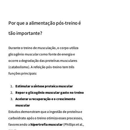
Por que a alimentação pós-treino é 
tão importante?
Durante o treino de musculação, o corpo utiliza 
glicogênio muscular como fonte de energia e 
ocorre a degradação das proteínas musculares 
(catabolismo). A refeição pós-treino tem três 
funções principais:
Estimular a síntese proteica muscular
Repor o glicogênio muscular gasto no treino
Acelerar a recuperação e o crescimento 
muscular
Estudos demonstram que a ingestão de proteína e 
carboidrato após o treino otimiza esses processos, 
favorecendo a 
hipertrofia muscular
 (Phillips et al., 