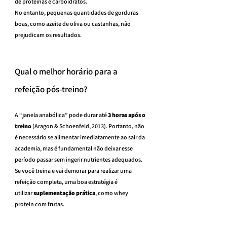
de proteínas e carboidratos.
No entanto, pequenas quantidades de gorduras 
boas, como azeite de oliva ou castanhas, não 
prejudicam os resultados.
Qual o melhor horário para a 
refeição pós-treino?
A “janela anabólica” pode durar até 
3 horas após o 
treino
 (Aragon & Schoenfeld, 2013). Portanto, não 
é necessário se alimentar imediatamente ao sair da 
academia, mas é fundamental não deixar esse 
período passar sem ingerir nutrientes adequados.
Se você treina e vai demorar para realizar uma 
refeição completa, uma boa estratégia é 
utilizar 
suplementação prática
, como whey 
protein com frutas.