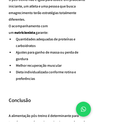
iniciante, um atleta e uma pessoa que busca 
emagrecimento terão estratégias totalmente 
diferentes.
O acompanhamento com 
um 
nutricionista
 garante:
Quantidades adequadas de proteínas e 
carboidratos
Ajustes para ganho de massa ou perda de 
gordura
Melhor recuperação muscular
Dieta individualizada conforme rotina e 
preferências
Conclusão
A alimentação pós-treino é determinante para 
transformar o esforço da academia em 
ganho real 
de massa muscular
. Proteínas e carboidratos são 