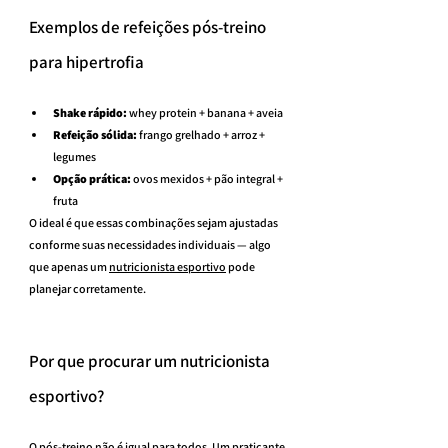
Exemplos de refeições pós-treino 
para hipertrofia
Shake rápido:
 whey protein + banana + aveia
Refeição sólida:
 frango grelhado + arroz + 
legumes
Opção prática:
 ovos mexidos + pão integral + 
fruta
O ideal é que essas combinações sejam ajustadas 
conforme suas necessidades individuais — algo 
que apenas um 
nutricionista esportivo
 pode 
planejar corretamente.
Por que procurar um nutricionista 
esportivo?
O pós-treino não é igual para todos. Um praticante 