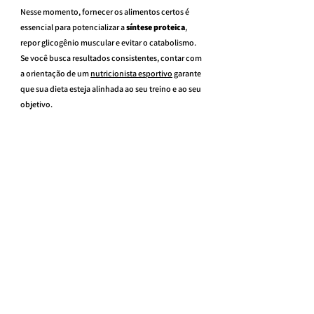
Nesse momento, fornecer os alimentos certos é 
essencial para potencializar a 
síntese proteica
, 
repor glicogênio muscular e evitar o catabolismo.
Se você busca resultados consistentes, contar com 
a orientação de um 
nutricionista esportivo
 garante 
que sua dieta esteja alinhada ao seu treino e ao seu 
objetivo.