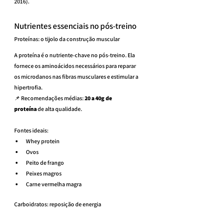
2016).
Nutrientes essenciais no pós-treino
Proteínas: o tijolo da construção muscular
A proteína é o nutriente-chave no pós-treino. Ela 
fornece os aminoácidos necessários para reparar 
os microdanos nas fibras musculares e estimular a 
hipertrofia.
📌 Recomendações médias: 
20 a 40g de 
proteína
 de alta qualidade.
Fontes ideais:
Whey protein
Ovos
Peito de frango
Peixes magros
Carne vermelha magra
Carboidratos: reposição de energia