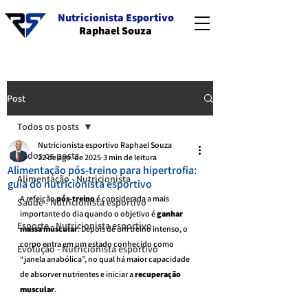
Nutricionista Esportivo
Raphael Souza
Post
Todos os posts
Nutricionista esportivo Raphael Souza
Todos os posts
22 de ago. de 2025
3 min de leitura
Alimentação pós-treino para hipertrofia:
Alimentação - Nutricionista
guia do nutricionista esportivo
A refeição 
pós-treino
 é considerada a mais 
Saúde - Nutricionista esportivo
importante do dia quando o objetivo é 
ganhar 
Esporte - Nutricionista esportivo
massa muscular
. Depois de um treino intenso, o 
corpo entra em um estado conhecido como 
Evolução - Nutricionista esportivo
“janela anabólica”, no qual há maior capacidade 
de absorver nutrientes e iniciar a 
recuperação 
muscular
.