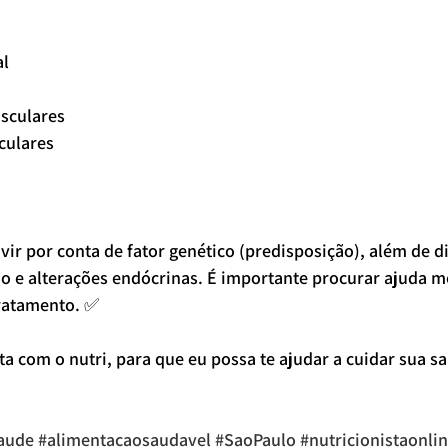
al
sculares
culares
ir por conta de fator genético (predisposição), além de d
o e alterações endócrinas. É importante procurar ajuda m
ratamento. ✅
a com o nutri, para que eu possa te ajudar a cuidar sua sa
aude
#alimentacaosaudavel
#SaoPaulo
#nutricionistaonli