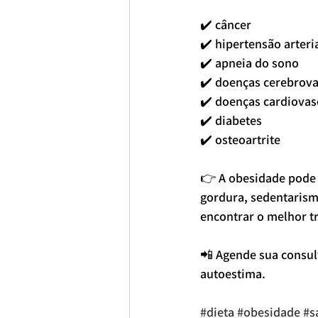
✔️ câncer
✔️ hipertensão arteri
✔️ apneia do sono
✔️ doenças cerebrova
✔️ doenças cardiovas
✔️ diabetes
✔️ osteoartrite
👉 A obesidade pode v
gordura, sedentarism
encontrar o melhor t
📲 Agende sua consult
autoestima. 
#dieta
#obesidade
#s