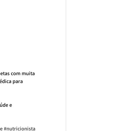
ietas com muita 
édica para 
úde e 
ne
#nutricionista