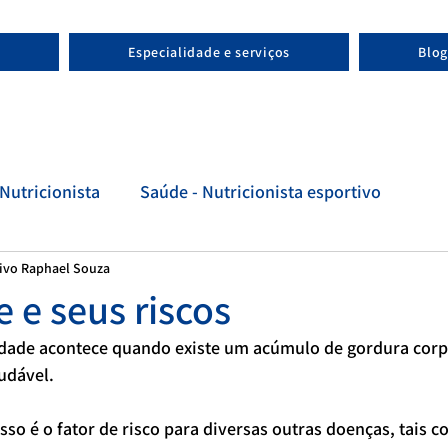
Especialidade e serviços
Blog
Nutricionista
Saúde - Nutricionista esportivo
tivo Raphael Souza
tivo
Evolução - Nutricionista esportivo
 e seus riscos
dade acontece quando existe um acúmulo de gordura corp
udável.
sso é o fator de risco para diversas outras doenças, tais 