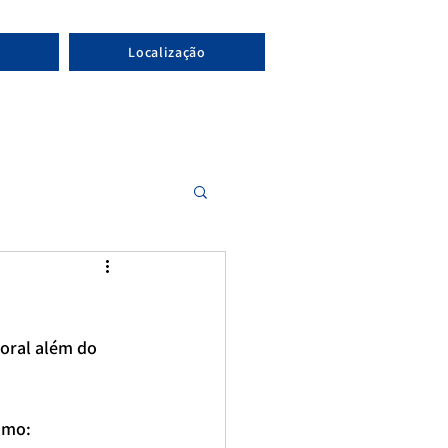
Localização
oral além do 
como: