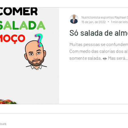
Nutricionista esportivo Raphael
15 de jan. de 2022
1 min de leit
Só salada de al
Muitas pessoas se confundem
Com medo das calorias dos a
somente salada. 🥗 Mas será..
Souza