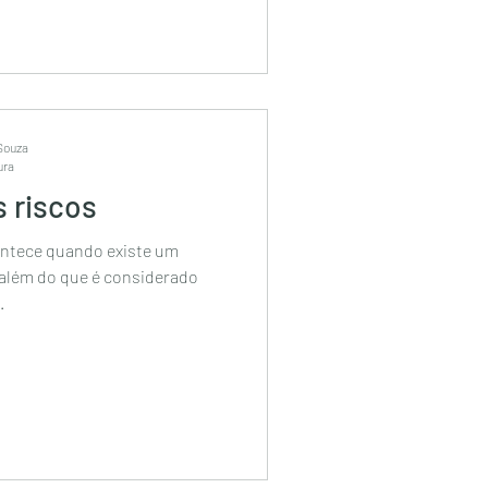
 Souza
ura
 riscos
ontece quando existe um
além do que é considerado
.