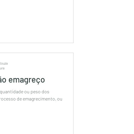
 Souza
tura
ão emagreço
 quantidade ou peso dos
processo de emagrecimento, ou