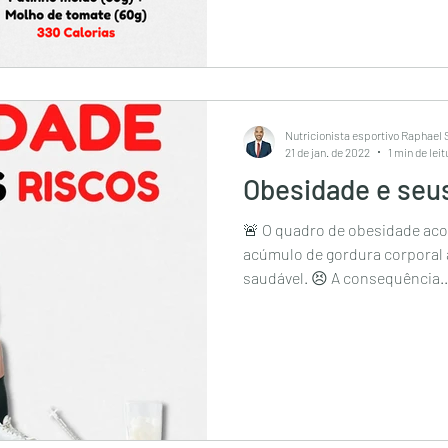
Nutricionista esportivo Raphael
21 de jan. de 2022
1 min de leit
Obesidade e seus
🚨 O quadro de obesidade ac
acúmulo de gordura corporal 
saudável. 😣 A consequência..