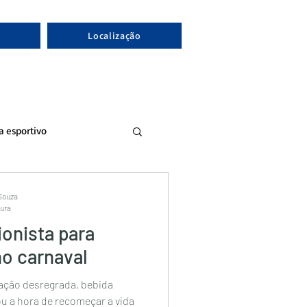
Localização
ta esportivo
 Souza
tura
ionista para
o carnaval
tação desregrada, bebida
u a hora de recomeçar a vida