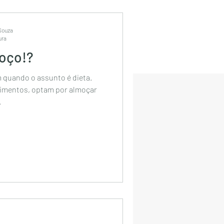
 Souza
ura
moço!?
 quando o assunto é dieta.
limentos, optam por almoçar
.