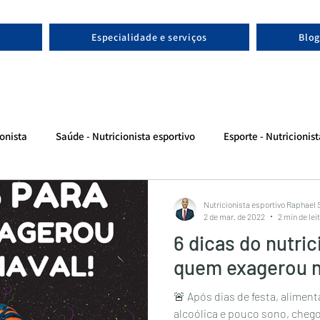
Especialidade e serviços
Blog
onista
Saúde - Nutricionista esportivo
Esporte - Nutricionis
Nutricionista esportivo Raphael
2 de mar. de 2022
2 min de lei
6 dicas do nutric
quem exagerou n
🚨 Após dias de festa, alimen
alcoólica e pouco sono, chego