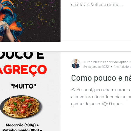
saudável. Voltar a rotina...
Nutricionista esportivo Raphael
24 de jan. de 2022
1 min de lei
Como pouco e n
⚠️ Pessoal, percebam como a
alimentos não influencia no 
ganho de peso. 👉 O que...