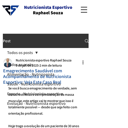
Nutricionista Esportivo
Raphael Souza
Post
Todos os posts
Nutricionista esportivo Raphael Souza
Todos os posts
5 de jul. de 2025
2 min de leitura
Emagrecimento Saudável com
Alimentação - Nutricionista
Acompanhamento de Nutricionista
Esportivo: Veja Este Caso Real
Saúde - Nutricionista esportivo
Se você busca emagrecimento de verdade, sem 
Esporte - Nutricionista esportivo
dietas restritivas e com preservação da massa 
muscular, este artigo vai te mostrar que isso é 
Evolução - Nutricionista esportivo
totalmente possível — desde que seja feito com 
orientação profissional.
Hoje trago a evolução de um paciente de 30 anos 