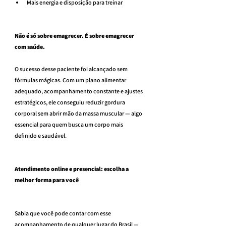
Mais energia e disposição para treinar
Não é só sobre emagrecer. É sobre emagrecer 
com saúde.
O sucesso desse paciente foi alcançado sem 
fórmulas mágicas. Com um plano alimentar 
adequado, acompanhamento constante e ajustes 
estratégicos, ele conseguiu reduzir gordura 
corporal sem abrir mão da massa muscular — algo 
essencial para quem busca um corpo mais 
definido e saudável.
Atendimento online e presencial: escolha a 
melhor forma para você
Sabia que você pode contar com esse 
acompanhamento de qualquer lugar do Brasil — 