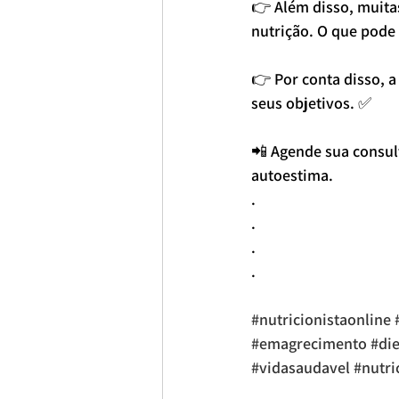
👉 Além disso, muita
nutrição. O que pode 
👉 Por conta disso, a
seus objetivos. ✅
📲 Agende sua consult
autoestima. 
.
.
.
. 
#nutricionistaonline
#emagrecimento
#die
#vidasaudavel
#nutri