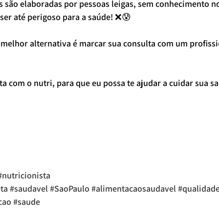
s são elaboradas por pessoas leigas, sem conhecimento n
ser até perigoso para a saúde! ❌😰
 melhor alternativa é marcar sua consulta com um profissio
a com o nutri, para que eu possa te ajudar a cuidar sua sa
#nutricionista
ta
#saudavel
#SaoPaulo
#alimentacaosaudavel
#qualidad
cao
#saude