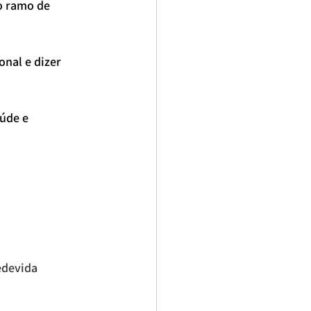
o ramo de 
nal e dizer 
úde e 
edevida