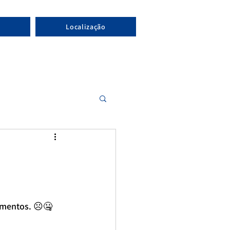
Localização
limentos. ☹️🤐