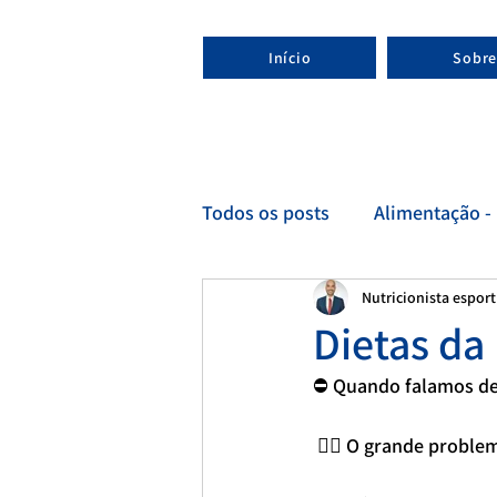
Início
Sobre
Todos os posts
Alimentação - 
Nutricionista espor
Esporte - Nutricionista espor
Dietas d
⛔ Quando falamos de 
 🤷‍♀️ O grande probl