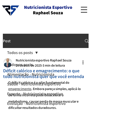
Nutricionista Esportivo
Raphael Souza
Post
Todos os posts
Nutricionista esportivo Raphael Souza
Todos os posts
29 de out. de 2025
3 min de leitura
Déficit calórico e emagrecimento: o que
Alimentação - Nutricionista
todo nutricionista quer que você entenda
O déficit calórico é o pilar fundamental do 
Saúde - Nutricionista esportivo
emagrecimento
. Embora pareça simples, aplicá-lo 
Esporte - Nutricionista esportivo
de forma incorreta pode desacelerar o 
metabolismo, causar perda de massa muscular e 
Evolução - Nutricionista esportivo
dificultar resultados duradouros.