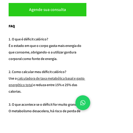
Agende sua consulta
FAQ
1. O que é déficit calórico?
É o estado em que o corpo gasta mais energia do 
que consome, obrigando-o a utilizar gordura 
corporal como fonte de energia.
2. Como calcular meu déficit calórico?
Use a 
calculadora de taxa metabólica basal e gasto 
energético total
 e reduza entre 15% e 25% das 
calorias.
3. O que acontece se o déficit for muito grande?
O metabolismo desacelera, há risco de perda de 
massa muscular e aumento do apetite.
4. Um nutricionista é realmente necessário?