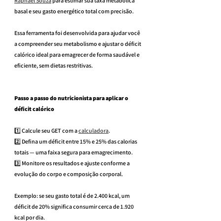
Raphael Souza
 para estimar sua taxa metabólica 
basal e seu gasto energético total com precisão.
Essa ferramenta foi desenvolvida para ajudar você 
a compreender seu metabolismo e ajustar o déficit 
calórico ideal para emagrecer de forma saudável e 
eficiente, sem dietas restritivas.
Passo a passo do nutricionista para aplicar o 
déficit calórico
1️⃣ Calcule seu GET com a 
calculadora
.
2️⃣ Defina um déficit entre 15% e 25% das calorias 
totais — uma faixa segura para emagrecimento.
3️⃣ Monitore os resultados e ajuste conforme a 
evolução do corpo e composição corporal.
Exemplo: se seu gasto total é de 2.400 kcal, um 
déficit de 20% significa consumir cerca de 1.920 
kcal por dia.