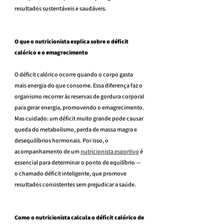
resultados sustentáveis e saudáveis.
O que o nutricionista explica sobre o déficit 
calórico e o emagrecimento
O déficit calórico ocorre quando o corpo gasta 
mais energia do que consome. Essa diferença faz o 
organismo recorrer às reservas de gordura corporal 
para gerar energia, promovendo o emagrecimento.
Mas cuidado: um déficit muito grande pode causar 
queda do metabolismo, perda de massa magra e 
desequilíbrios hormonais. Por isso, o 
acompanhamento de um 
nutricionista esportivo
 é 
essencial para determinar o ponto de equilíbrio — 
o chamado déficit inteligente, que promove 
resultados consistentes sem prejudicar a saúde.
Como o nutricionista calcula o déficit calórico de 