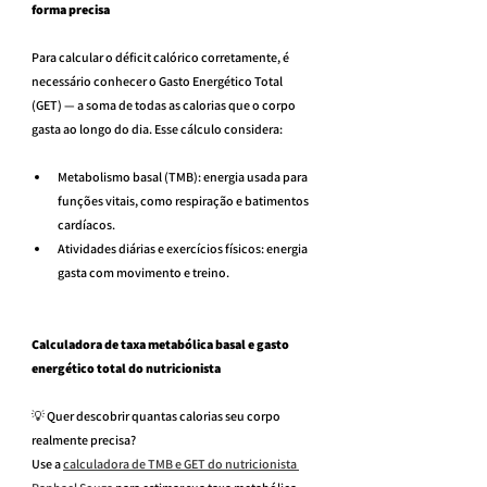
forma precisa
Para calcular o déficit calórico corretamente, é 
necessário conhecer o Gasto Energético Total 
(GET) — a soma de todas as calorias que o corpo 
gasta ao longo do dia. Esse cálculo considera:
Metabolismo basal (TMB): energia usada para 
funções vitais, como respiração e batimentos 
cardíacos.
Atividades diárias e exercícios físicos: energia 
gasta com movimento e treino.
Calculadora de taxa metabólica basal e gasto 
energético total do nutricionista
💡 Quer descobrir quantas calorias seu corpo 
realmente precisa?
Use a 
calculadora de TMB e GET do nutricionista 