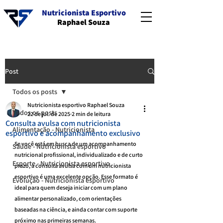
Nutricionista Esportivo
Raphael Souza
Post
Todos os posts
Nutricionista esportivo Raphael Souza
Todos os posts
22 de jul. de 2025
2 min de leitura
Consulta avulsa com nutricionista
Alimentação - Nutricionista
esportivo e acompanhamento exclusivo
Se você está em busca de um acompanhamento 
Saúde - Nutricionista esportivo
nutricional profissional, individualizado e de curto 
Esporte - Nutricionista esportivo
prazo, a consulta avulsa com um nutricionista 
esportivo é uma excelente opção. Esse formato é 
Evolução - Nutricionista esportivo
ideal para quem deseja iniciar com um plano 
alimentar personalizado, com orientações 
baseadas na ciência, e ainda contar com suporte 
próximo nas primeiras semanas.