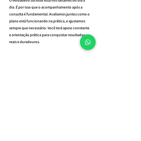
O verdadeiro sucesso está nos detalhes do dia a 
dia. É por isso que o acompanhamento após a 
consulta é fundamental. Avaliamos juntos como o 
plano está funcionando na prática, e ajustamos 
sempre que necessário. Você terá apoio constante 
e orientação prática para conquistar resultados 
reais e duradouros.
📲 
Clique aqui para agendar sua consulta 
avulsa
 com um nutricionista esportivo e iniciar sua 
mudança com estratégia e leveza.
Tags:
consulta nutricionista online
Nutricionista São Paulo
nutricionista esportivo online
nutricionista online
nutricionista para adolescente
nutricionista esportivo
nutricionista para brasileiro
nutricionista em são paulo
nutricionista vila clementino
Nutricionista
nutricionista para casal
Nutricionista Esportivo
Nutricionista Consolação
nutricionista para emagrecimento
nutricionista av paulista
nutricionista esportivo moema
nutricionista brasileiro
nutricionista para hipertrofia
nutricionista perto de mim
melhor nutricionista de são paulo
melhor nutricionista do brasil
nutricionista do esporte
nutricionista para jogador de futebol
nutricionista santa cecilia
nutricionista perdizes
nutricionista paraíso
nutricionista esportiva
nutrição online
NUTRICIONISTA PARTICULAR
Nutricionista zona sul