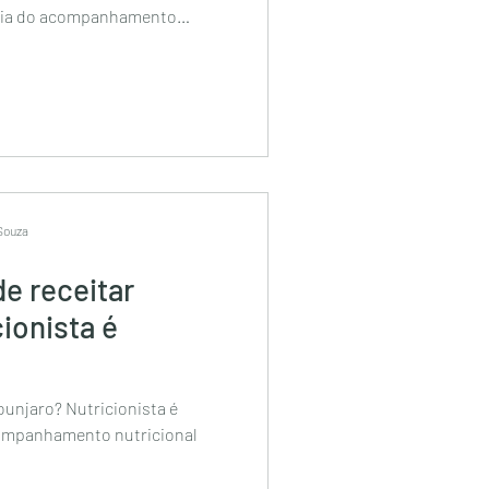
ncia do acompanhamento
.
 Souza
de receitar
ionista é
ounjaro? Nutricionista é