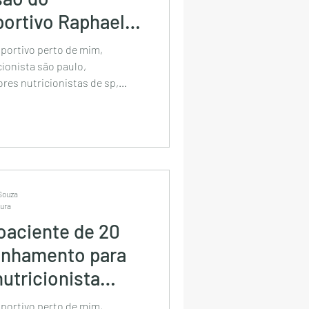
portivo Raphael
sportivo perto de mim,
cionista são paulo,
ores nutricionistas de sp,
nista on-line, melhor
bela vista, nutricionista
nutricionista de sp,
nutricionista dos famosos em
ieta personaliza
 Souza
tura
oaciente de 20
nhamento para
nutricionista
sportivo perto de mim,