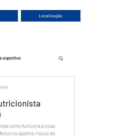
Localização
ta esportivo
 Souza
utricionista
a
enda como funciona a nova
feitos no apetite, riscos de