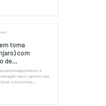
 Souza
uem toma
njaro) com
o de
 São Paulo e
ida para emagrecimento, é
ine
edicação reduz o apetite, mas
cional. nutricionista,
tricionista esportivo,
icionista sao paulo, melhores
nista online, nutricionista on-
perto de mim, melhor