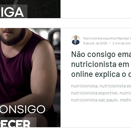
esportivo são paulo, nutricion
nutricionista esportivo av pau
sp, nutricionista em sao paulo
emagrecimento, nutricionista 
para ganhar massa muscular
Nutricionista esportivo Raphael
9 de set. de 2025
2 min de leit
Não consigo em
nutricionista em
online explica o 
nutricionista, nutricionista e
nutricionista esportivo, nutri
nutricionista sao paulo, melh
melhor nutricionista nutricionide São 
esportivo são paulo, nutricion
nutricionista esportivo av pau
sp, nutricionista em sao paulo