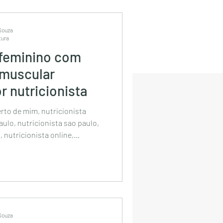
 bel
 Souza
tura
feminino com
 muscular
 nutricionista
erto de mim, nutricionista
aulo, nutricionista sao paulo,
 nutricionista online,
onista esportivo perto de mim,
esportivo
tivo bela vista, nutricionista
nutricionista de sp,
nutricionista dos famosos em
 Souza