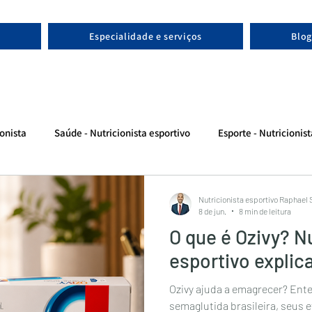
Especialidade e serviços
Blog
onista
Saúde - Nutricionista esportivo
Esporte - Nutricionis
Nutricionista esportivo Raphael
8 de jun.
8 min de leitura
O que é Ozivy? N
esportivo explic
Ozivy ajuda a emagrecer? Ent
semaglutida brasileira, seus e