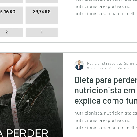
nutricionista esportivo, nutri
nutricionista sao paulo, melh
Nutricionista esportivo Raphael
9 de set. de 2025
2 min de leit
Dieta para perder
nutricionista em
explica como fu
nutricionista, nutricionista e
nutricionista esportivo, nutri
nutricionista sao paulo, melh
melhor nutricionista nutricionide São 