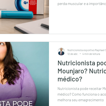
perda muscular e a importâ
nutricional com nutricionista
Nutricionista esportivo Raphael
12 de abr.
4 min de leitura
Nutricionista po
Mounjaro? Nutric
médico?
Nutricionista pode receitar M
médico? Como funciona o acompanhamento nutricional
melhora seu emagrecimento