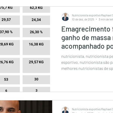
nutricionista de São Paulo, nutricionista esportivo são
paulo, nutricionista esportivo
Nutricionista esportivo Raphael
10 de dez. de 2025
3 min de lei
Emagrecimento 
ganho de massa
acompanhado por
nutricionista, nutricionista p
esportivo, nutricionista são p
melhores nutricionistas de sp,
nutricionista on-line, nutrici
melhor nutricionista de São Paulo, nutricionista 
são paulo, nutricionista espor
esportivo av paulista, melhor 
nutricionista em sao paulo, 
sp, nutricionista e
Nutricionista esportivo Raphael