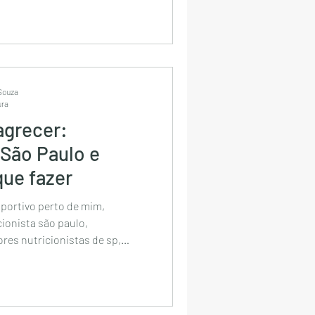
ista esportivo bela vista,
lista, melhor nutricionista de
, nutricionista
para engordar, nutricionista
, acompanhame
 Souza
ura
agrecer:
 São Paulo e
que fazer
sportivo perto de mim,
cionista são paulo,
ores nutricionistas de sp,
Paulo, nutricionista
ista esportivo bela vista,
lista, melhor nutricionista de
, nutricionista