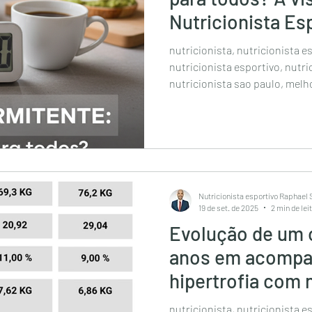
Nutricionista Es
Souza
nutricionista, nutricionista e
nutricionista esportivo, nutri
nutricionista sao paulo, melh
nutricionista online, nutricio
nutricionista de São Paulo, nutricionista esportivo são
paulo, nutricionista esportivo 
esportivo av paulista, melhor 
nutricionista em sao paulo, 
sp, nutricionista esportiva, d
Nutricionista esportivo Raphael
19 de set. de 2025
2 min de lei
Evolução de um 
anos em acompa
hipertrofia com 
esportivo
nutricionista, nutricionista e