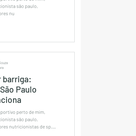
cionista são paulo,
ores nu
 Souza
ura
 barriga:
 São Paulo
nciona
sportivo perto de mim,
cionista são paulo,
ores nutricionistas de sp,
Paulo, nutricionista