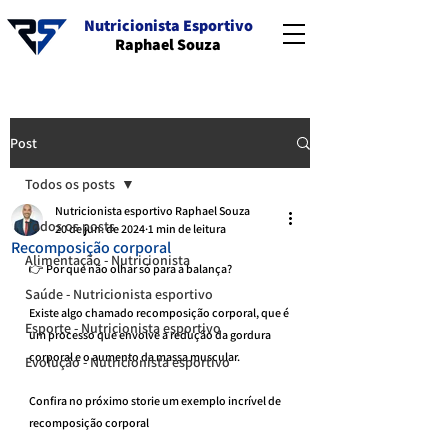
Nutricionista Esportivo
Raphael Souza
Post
Todos os posts
Nutricionista esportivo Raphael Souza
Todos os posts
20 de jun. de 2024
1 min de leitura
Recomposição corporal
Alimentação - Nutricionista
👉 Por que não olhar só para a balança?
Saúde - Nutricionista esportivo
Existe algo chamado recomposição corporal, que é 
Esporte - Nutricionista esportivo
um processo que envolve a redução da gordura 
corporal e o aumento da massa muscular.
Evolução - Nutricionista esportivo
Confira no próximo storie um exemplo incrível de 
recomposição corporal