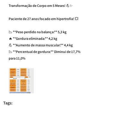
Transformação de Corpo em 5 Meses! 💪✨
Paciente de 27 anos focado em hipertrofia! 💥
📉 **Peso perdido na balança:** 5,3 kg
🔥 **Gordura eliminada:** 4,2 kg
💪 **Aumento de massa muscular:** 4,4 kg
📉 **Percentual de gordura:** Diminui de 17,7% 
para 11,0%
Tags:
consulta nutricionista online
Nutricionista São Paulo
nutricionista esportivo online
nutricionista online
nutricionista para adolescente
nutricionista esportivo
nutricionista para brasileiro
nutricionista em são paulo
nutricionista avenida paulista
nutricionista para casal
nutricionista brasil
Nutricionista Esportivo
Nutricionista Consolação
nutricionista av paulista
NUTRICIONISTA PARA ATLETA
NUTRICIONISTA VILA MARINA
emagrecimento
nutrição esportiva
hipertrofia
nutrição online
emagrecer