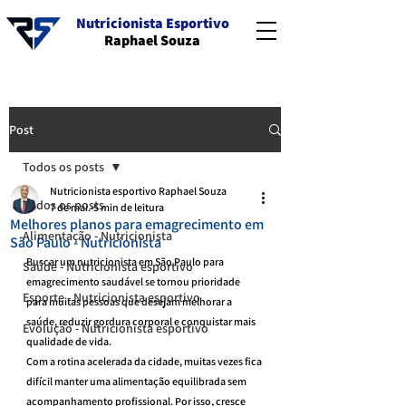
Nutricionista Esportivo
Raphael Souza
Post
Todos os posts
Nutricionista esportivo Raphael Souza
Todos os posts
7 de mai.
5 min de leitura
Melhores planos para emagrecimento em
Alimentação - Nutricionista
São Paulo - Nutricionista
Buscar um nutricionista em São Paulo para 
Saúde - Nutricionista esportivo
emagrecimento saudável se tornou prioridade 
Esporte - Nutricionista esportivo
para muitas pessoas que desejam melhorar a 
saúde, reduzir gordura corporal e conquistar mais 
Evolução - Nutricionista esportivo
qualidade de vida.
Com a rotina acelerada da cidade, muitas vezes fica 
difícil manter uma alimentação equilibrada sem 
acompanhamento profissional. Por isso, cresce 