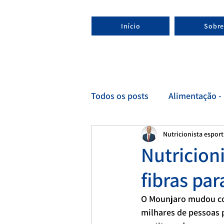
Início
Sobre
Todos os posts
Alimentação - 
Nutricionista espor
Esporte - Nutricionista espor
Nutricion
fibras pa
O Mounjaro mudou co
milhares de pessoas