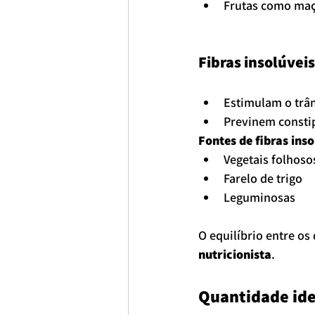
Frutas como maçã
Fibras insolúveis
Estimulam o trân
Previnem consti
Fontes de fibras inso
Vegetais folhoso
Farelo de trigo
Leguminosas
O equilíbrio entre os
nutricionista
.
Quantidade ide