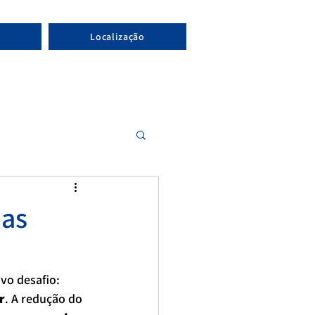
Localização
das
o desafio: 
r
. A redução do 