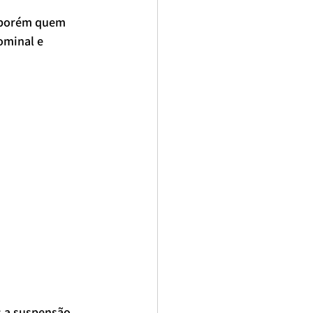
 porém quem 
ominal e 
 a suspensão 