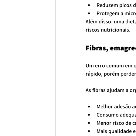
Reduzem picos d
Protegem a micro
Além disso, uma dieta
riscos nutricionais.
Fibras, emagre
Um erro comum em q
rápido, porém perder
As fibras ajudam a or
Melhor adesão a
Consumo adequa
Menor risco de 
Mais qualidade 