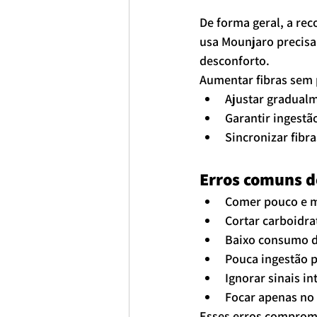
De forma geral, a re
usa Mounjaro precisa
desconforto.
Aumentar fibras sem 
Ajustar gradual
Garantir ingest
Sincronizar fibr
Erros comuns d
Comer pouco e 
Cortar carboidr
Baixo consumo d
Pouca ingestão p
Ignorar sinais in
Focar apenas no
Esses erros comprome