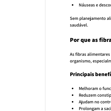
Náuseas e descon
Sem planejamento ali
saudável.
Por que as fib
As fibras alimentares
organismo, especial
Principais benefí
Melhoram o func
Reduzem constipa
Ajudam no contr
Prolongam a sac