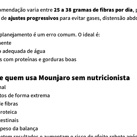
comendação varia entre 
25 a 38 gramas de fibras por dia
,
 de 
ajustes progressivos
 para evitar gases, distensão abd
planejamento é um erro comum. O ideal é:
mente
ão adequada de água
as com proteínas e gorduras boas
e quem usa Mounjaro sem nutricionista
mal
atos de forma extrema
e fibras
roteica
testinais
 peso da balança
tem resultados e aumentam o risco de efeito rebote após