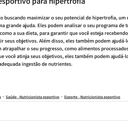
esportivo para hipertrofia
o buscando maximizar o seu potencial de hipertrofia, um n
ma grande ajuda. Eles podem analisar o seu programa de t
omo a sua dieta, para garantir que você esteja recebendo 
r seus objetivos. Além disso, eles também podem ajudá-lo
 atrapalhar o seu progresso, como alimentos processados
ue você atinja seus objetivos, eles também podem ajudá-l
adequada ingestão de nutrientes.
onista online
nutricionista para adolescente
nutricionista para brasileiro
nutricionista em são paulo
nutricionista vila clementino
nutricionista avenida paulista
Nutricionista
nutric
paulista
melhor nutricionista de são paulo
melhor nutricionista do brasil
NUTRICIONISTA PARA ATLETA
nutricionista do esporte
hipertrofia
dieta
nutricionista esportiva
melhor nutricion
 nutricionistas de são Paulo
nutricionista dos famosos
nutricionista online brasil
nutricionista online brasileiro
a
Saúde - Nutricionista esportivo
Esporte - Nutricionista esportivo