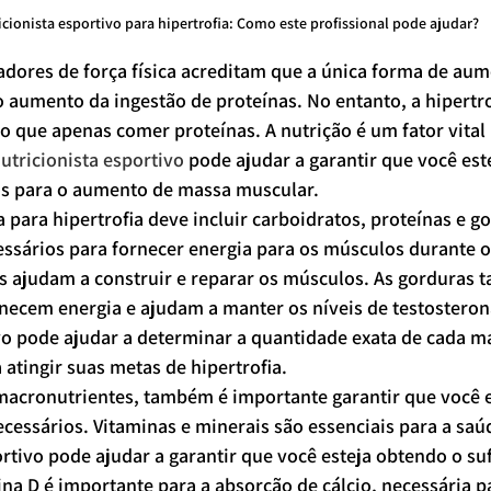
icionista esportivo para hipertrofia: Como este profissional pode ajudar?
nadores de força física acreditam que a única forma de au
 aumento da ingestão de proteínas. No entanto, a hipertr
 que apenas comer proteínas. A nutrição é um fator vital 
utricionista esportivo
 pode ajudar a garantir que você est
os para o aumento de massa muscular.
para hipertrofia deve incluir carboidratos, proteínas e go
essários para fornecer energia para os músculos durante o
s ajudam a construir e reparar os músculos. As gorduras 
rnecem energia e ajudam a manter os níveis de testostero
ivo pode ajudar a determinar a quantidade exata de cada m
 atingir suas metas de hipertrofia.
macronutrientes, também é importante garantir que você e
cessários. Vitaminas e minerais são essenciais para a saú
rtivo pode ajudar a garantir que você esteja obtendo o sufi
na D é importante para a absorção de cálcio, necessária p