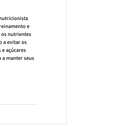
utricionista 
reinamento e 
os nutrientes 
 a evitar os 
 e açúcares 
o a manter seus 
ionista para casal
nutricionista brasil
ista online
nutricionista bela vista