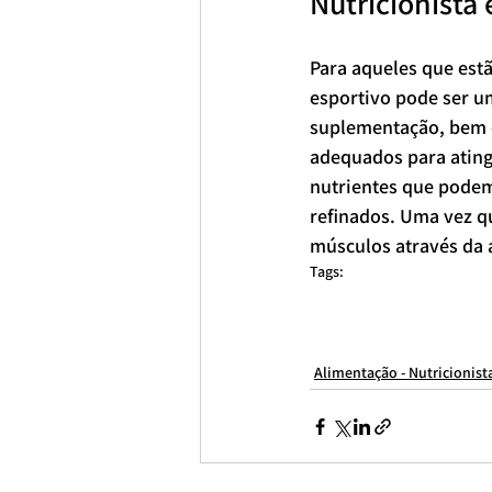
Nutricionista 
Para aqueles que estã
esportivo pode ser u
suplementação, bem c
adequados para atingi
nutrientes que podem
refinados. Uma vez q
músculos através da 
Tags:
consulta nutricionista online
nutricionista esportivo online
nutrici
Nutricionista Esportivo
Nutricionista Consolação
nutricionista av 
Melhor nutricionista de São Paulo
Melhores nutricionistas
melhores
Alimentação - Nutricionist