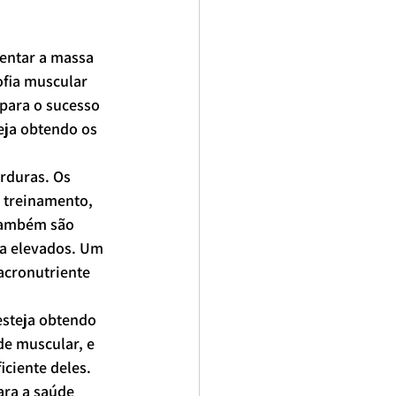
mentar a massa 
ofia muscular 
para o sucesso 
eja obtendo os 
rduras. Os 
 treinamento, 
também são 
na elevados. Um 
acronutriente 
steja obtendo 
de muscular, e 
ciente deles. 
ara a saúde 