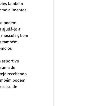
 eles também 
como alimentos 
ão podem 
 ajudá-lo a 
o muscular, bem 
es também 
omo os 
 esportivo 
grama de 
teja recebendo 
 também podem 
xcesso de 