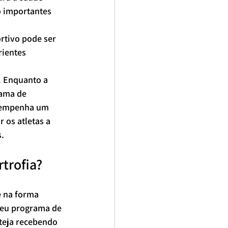
 importantes 
rtivo pode ser 
ientes 
. Enquanto a 
ama de 
sempenha um 
 os atletas a 
s.
trofia?
e na forma 
seu programa de 
teja recebendo 