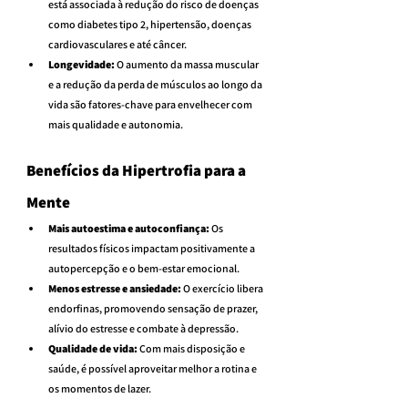
está associada à redução do risco de doenças 
como diabetes tipo 2, hipertensão, doenças 
cardiovasculares e até câncer.
Longevidade:
 O aumento da massa muscular 
e a redução da perda de músculos ao longo da 
vida são fatores-chave para envelhecer com 
mais qualidade e autonomia.
Benefícios da Hipertrofia para a 
Mente
Mais autoestima e autoconfiança:
 Os 
resultados físicos impactam positivamente a 
autopercepção e o bem-estar emocional.
Menos estresse e ansiedade:
 O exercício libera 
endorfinas, promovendo sensação de prazer, 
alívio do estresse e combate à depressão.
Qualidade de vida:
 Com mais disposição e 
saúde, é possível aproveitar melhor a rotina e 
os momentos de lazer.