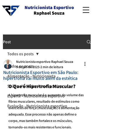
Nutricionista Esportivo
Raphael Souza
Post
Todos os posts
Nutricionista esportivo Raphael Souza
Todos os posts
9 de jul. de 2025
2 min de leitura
Nutricionista Esportivo em São Paulo:
Alimentação - Nutricionista
hipertrofia vai muito além da estética
O Que é Hipertrofia Muscular?
Saúde - Nutricionista esportivo
A hipertrofia muscular é o aumento do volume das 
Esporte - Nutricionista esportivo
fibras musculares, resultado de estímulos como 
Evolução - Nutricionista esportivo
exercícios de força (musculação) e alimentação 
adequada. Esse processo não apenas define o 
corpo, mas também fortalece os músculos, 
tornando-os mais resistentes e funcionais.