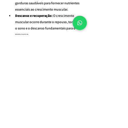
gorduras saudáveis para fornecer nutrientes 
essenciais ao crescimento muscular.
Descanso e recuperação:
 O crescimento 
muscular ocorre durante o repouso, tornando 
o sono e o descanso fundamentais para o 
processo.
Agende sua consulta com um nutricionista 
esportivo e conquiste todos esses benefícios com 
acompanhamento personalizado, seja presencial 
em São Paulo ou online para qualquer lugar do 
mundo.
📲 
Clique aqui e agende sua 
consulta
Tags:
nutricionista esportivo online
nutricionista online
nutricionista para adolescente
nutricionista esportivo
nutricionista para brasileiro
nutricionista em são paulo
nutricionista vila clementino
nutricionista avenida paulista
Nutricionista
nutricionista para casal
nutricionista brasil
Nutricionista Esportivo
Nutricionista Consolação
nutricionista av paulista
nutricionista raphael souza
melhor nutricionista de são paulo
melhor nutricionista do brasil
nutrição esportiva
hipertrofia
nutricionista perdizes
melhor nutricionista online
Nutricionista para brasileiro