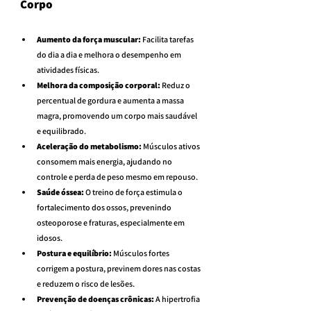
Corpo
Aumento da força muscular:
 Facilita tarefas 
do dia a dia e melhora o desempenho em 
atividades físicas.
Melhora da composição corporal:
 Reduz o 
percentual de gordura e aumenta a massa 
magra, promovendo um corpo mais saudável 
e equilibrado.
Aceleração do metabolismo:
 Músculos ativos 
consomem mais energia, ajudando no 
controle e perda de peso mesmo em repouso.
Saúde óssea:
 O treino de força estimula o 
fortalecimento dos ossos, prevenindo 
osteoporose e fraturas, especialmente em 
idosos.
Postura e equilíbrio:
 Músculos fortes 
corrigem a postura, previnem dores nas costas 
e reduzem o risco de lesões.
Prevenção de doenças crônicas:
 A hipertrofia 