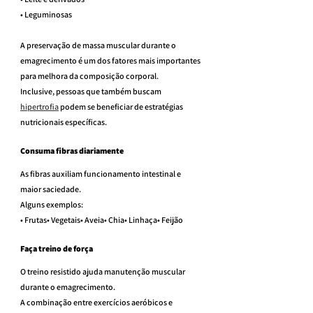
• Leguminosas
A preservação de massa muscular durante o 
emagrecimento é um dos fatores mais importantes 
para melhora da composição corporal.
Inclusive, pessoas que também buscam 
hipertrofia
 podem se beneficiar de estratégias 
nutricionais específicas.
Consuma fibras diariamente
As fibras auxiliam funcionamento intestinal e 
maior saciedade.
Alguns exemplos:
• Frutas• Vegetais• Aveia• Chia• Linhaça• Feijão
Faça treino de força
O treino resistido ajuda manutenção muscular 
durante o emagrecimento.
A combinação entre exercícios aeróbicos e 