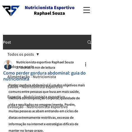
Nutricionista Esportivo
Raphael Souza
Post
Todos os posts
Nutricionista esportivo Raphael Souza
Todos os posts
27 de mai.
5 min de leitura
Como perder gordura abdominal: guia do
Alimentação - Nutricionista
nutricionista
Perder gordura abdominal é um dos objetivos mais 
Saúde - Nutricionista esportivo
comuns entre pessoas que buscam mais saúde, 
Esporte - Nutricionista esportivo
melhora da composição corporal, qualidade de 
vida e resultados no emagrecimento. Porém, 
Evolução - Nutricionista esportivo
muitas pessoas acabam entrando em ciclos de 
dietas extremamente restritivas, excesso de 
informação na internet e estratégias difíceis de 
manter no longo prazo.