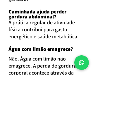
Caminhada ajuda perder 
gordura abdominal?
A prática regular de atividade 
física contribui para gasto 
energético e saúde metabólica.
Água com limão emagrece?
Não. Água com limão não 
emagrece. A perda de gordura 
corporal acontece através da 
combinação entre alimentação 
adequada, atividade física, sono 
de qualidade, constância e 
estratégia nutricional 
individualizada.
Além disso, em algumas pessoas, 
o consumo pode causar 
desconfortos gastrointestinais, 