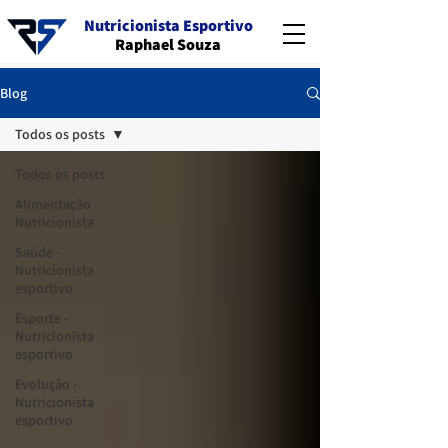
Nutricionista Esportivo
Raphael Souza
Blog
Todos os posts
Todos os posts
Alimentação -
Nutricionista
Saúde -
Nutricionista
esportivo
Esporte -
Nutricionista
esportivo
Evolução -
Nutricionista
esportivo