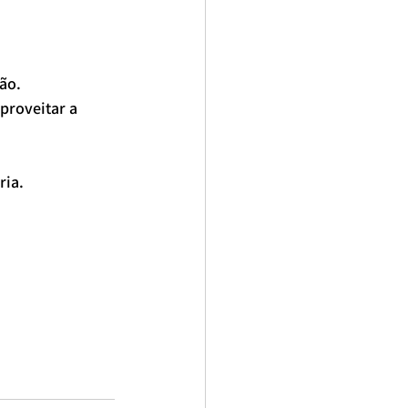
ão.
proveitar a 
ria.
 para casal
nutricionista brasil
o paulo
melhores nutricionistas de são Paulo