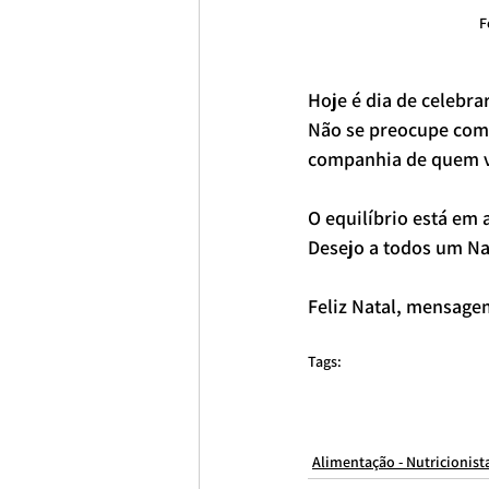
F
Hoje é dia de celebra
Não se preocupe com 
companhia de quem vo
O equilíbrio está em 
Desejo a todos um Na
Feliz Natal, mensagem
Tags:
consulta nutricionista online
Nutricionista São Paulo
nutricionista
Nutricionista Consolação
nutricionista para emagrecimento
nutric
nutricionista on-line
nutricionista online brasil
nutricionista famo
Alimentação - Nutricionist