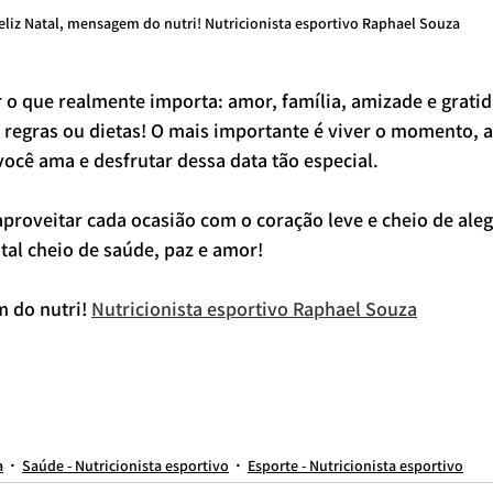
eliz Natal, mensagem do nutri! Nutricionista esportivo Raphael Souza
r o que realmente importa: amor, família, amizade e gratid
regras ou dietas! O mais importante é viver o momento, a
cê ama e desfrutar dessa data tão especial.
aproveitar cada ocasião com o coração leve e cheio de aleg
tal cheio de saúde, paz e amor!
 do nutri! 
Nutricionista esportivo Raphael Souza
 esportivo online
nutricionista online
nutricionista para adolescente
nutricionista para brasileiro
nutricionista em são paulo
nutricionista vila clementino
Nutricionista
nutricionista
ionista av paulista
nutricionista para hipertrofia
nutricionista raphael souza
melhor nutricionista de são paulo
melhor nutricionista do brasil
hipertrofia
nutricionista esportivo em sã
so
nutricionista online brasileiro
dieta para emagrecer
dieta para hipertrofia
nutricionista homem
nutricionista lgbt
a
Saúde - Nutricionista esportivo
Esporte - Nutricionista esportivo