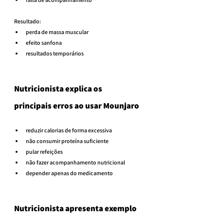
Resultado:
perda de massa muscular
efeito sanfona
resultados temporários
Nutricionista explica os 
principais erros ao usar Mounjaro
reduzir calorias de forma excessiva
não consumir proteína suficiente
pular refeições
não fazer acompanhamento nutricional
depender apenas do medicamento
Nutricionista apresenta exemplo 