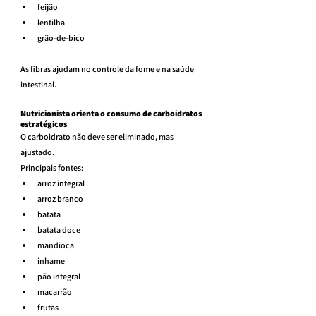
feijão
lentilha
grão-de-bico
As fibras ajudam no controle da fome e na saúde 
intestinal.
Nutricionista orienta o consumo de carboidratos 
estratégicos
O carboidrato não deve ser eliminado, mas 
ajustado.
Principais fontes:
arroz integral
arroz branco
batata
batata doce
mandioca
inhame
pão integral
macarrão
frutas