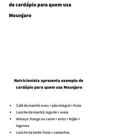
de cardápio para quem usa 
Mounjaro
Nutricionista apresenta exemplo de 
cardápio para quem usa Mounjaro
Café da manhã: ovos + pão integral + fruta
Lanche da manhã: iogurte + aveia
Almoço: frango ou carne + arroz + feijão + 
legumes
Lanche da tarde: fruta + castanhas