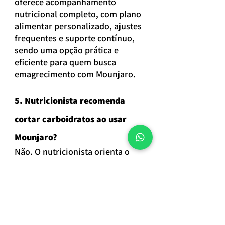
oferece acompanhamento 
nutricional completo, com plano 
alimentar personalizado, ajustes 
frequentes e suporte contínuo, 
sendo uma opção prática e 
eficiente para quem busca 
emagrecimento com Mounjaro.
5. Nutricionista recomenda 
cortar carboidratos ao usar 
Mounjaro?
Não. O nutricionista orienta o 
uso estratégico de carboidratos, 
priorizando fontes de qualidade 
como arroz, batata, frutas e 
alimentos integrais, evitando 
queda de energia e prejuízo no 
metabolismo durante o 