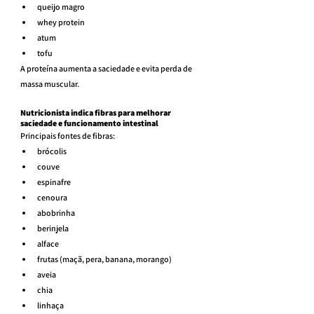
queijo magro
whey protein
atum
tofu
A proteína aumenta a saciedade e evita perda de 
massa muscular.
Nutricionista indica fibras para melhorar 
saciedade e funcionamento intestinal
Principais fontes de fibras:
brócolis
couve
espinafre
cenoura
abobrinha
berinjela
alface
frutas (maçã, pera, banana, morango)
aveia
chia
linhaça