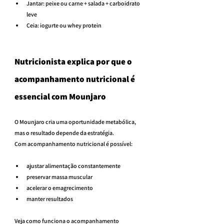
Jantar: peixe ou carne + salada + carboidrato 
leve
Ceia: iogurte ou whey protein
Nutricionista explica por que o 
acompanhamento nutricional é 
essencial com Mounjaro
O Mounjaro cria uma oportunidade metabólica, 
mas o resultado depende da estratégia.
Com acompanhamento nutricional é possível:
ajustar alimentação constantemente
preservar massa muscular
acelerar o emagrecimento
manter resultados
Veja como funciona o acompanhamento 