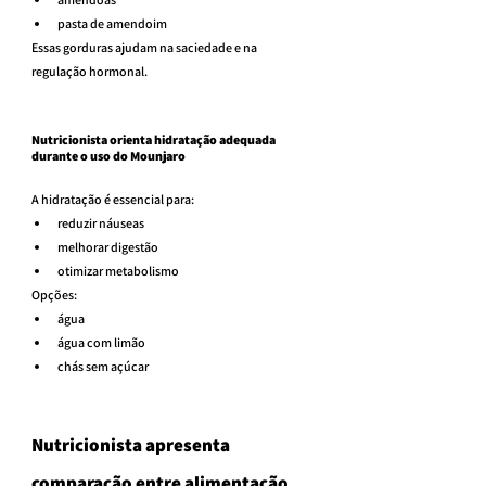
pasta de amendoim
Essas gorduras ajudam na saciedade e na 
regulação hormonal.
Nutricionista orienta hidratação adequada 
durante o uso do Mounjaro
A hidratação é essencial para:
reduzir náuseas
melhorar digestão
otimizar metabolismo
Opções:
água
água com limão
chás sem açúcar
Nutricionista apresenta 
comparação entre alimentação 