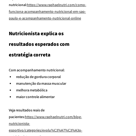
nutricional:
https://www.raphaelnutri.com/como-
funciona-acompanhamento-nutricional-em-sao-
paulo-e-acompanhamento-nutricional-online
Nutricionista explica os 
resultados esperados com 
estratégia correta
Com acompanhamento nutricional:
redução de gordura corporal
manutenção da massa muscular
melhora metabólica
maior controle alimentar
Veja resultados reais de 
pacientes:
https://www.raphaelnutri.com/blog-
nutricionista-
esportivo/categories/evolu%C3%A7%C3%A3o-