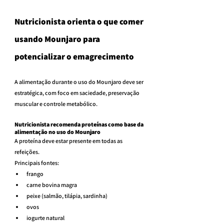
Nutricionista orienta o que comer 
usando Mounjaro para 
potencializar o emagrecimento
A alimentação durante o uso do Mounjaro deve ser 
estratégica, com foco em saciedade, preservação 
muscular e controle metabólico.
Nutricionista recomenda proteínas como base da 
alimentação no uso do Mounjaro
A proteína deve estar presente em todas as 
refeições.
Principais fontes:
frango
carne bovina magra
peixe (salmão, tilápia, sardinha)
ovos
iogurte natural