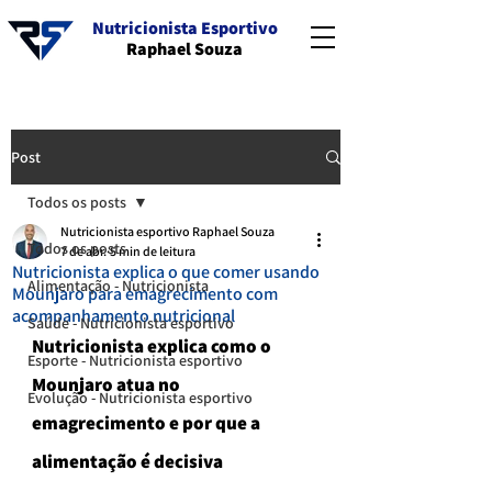
Nutricionista Esportivo
Raphael Souza
Post
Todos os posts
Nutricionista esportivo Raphael Souza
Todos os posts
7 de abr.
5 min de leitura
Nutricionista explica o que comer usando
Alimentação - Nutricionista
Mounjaro para emagrecimento com
acompanhamento nutricional
Saúde - Nutricionista esportivo
Nutricionista explica como o 
Esporte - Nutricionista esportivo
Mounjaro atua no 
Evolução - Nutricionista esportivo
emagrecimento e por que a 
alimentação é decisiva