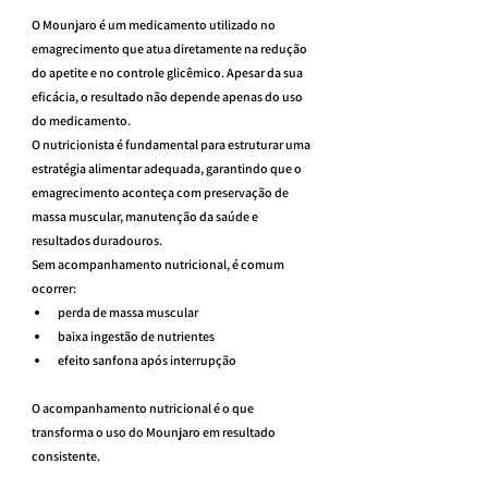
O Mounjaro é um medicamento utilizado no 
emagrecimento que atua diretamente na redução 
do apetite e no controle glicêmico. Apesar da sua 
eficácia, o resultado não depende apenas do uso 
do medicamento.
O nutricionista é fundamental para estruturar uma 
estratégia alimentar adequada, garantindo que o 
emagrecimento aconteça com preservação de 
massa muscular, manutenção da saúde e 
resultados duradouros.
Sem acompanhamento nutricional, é comum 
ocorrer:
perda de massa muscular
baixa ingestão de nutrientes
efeito sanfona após interrupção
O acompanhamento nutricional é o que 
transforma o uso do Mounjaro em resultado 
consistente.