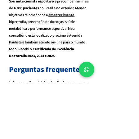
Sou 
nutricionista esportivo
 e já acompanhei mais 
de 
4.000 pacientes
 no Brasil e no exterior. Atendo 
objetivos relacionados a 
emagrecimento
, 
hipertrofia, prevenção de doenças, saúde 
metabólica e performance esportiva. Meu 
consultório está localizado próximo à Avenida 
Paulista e também atendo on-line para o mundo 
todo. Recebi o 
Certificado de Excelência 
Doctoralia 2023, 2024 e 2025
.
Perguntas frequentes
1. A prevenção nutricional evita doenças mesmo 
sem sintomas?
Sim. A alimentação ajustada reduz riscos antes que 
os sintomas apareçam.
2. Acompanhamento online é eficiente para 
saúde preventiva?
Sim. Toda estratégia, ajuste e análise de exames é 
feita com a mesma precisão do presencial.