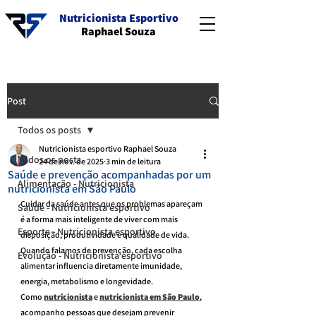
Nutricionista Esportivo
Raphael Souza
Post
Todos os posts
Nutricionista esportivo Raphael Souza
Todos os posts
24 de nov. de 2025
3 min de leitura
Saúde e prevenção acompanhadas por um
Alimentação - Nutricionista
nutricionista em São Paulo
Cuidar da saúde antes que os problemas apareçam 
Saúde - Nutricionista esportivo
é a forma mais inteligente de viver com mais 
Esporte - Nutricionista esportivo
disposição, produtividade e qualidade de vida. 
Quando falamos de prevenção, cada escolha 
Evolução - Nutricionista esportivo
alimentar influencia diretamente imunidade, 
energia, metabolismo e longevidade.
Como 
nutricionista
 e 
nutricionista em São Paulo
, 
acompanho pessoas que desejam prevenir 