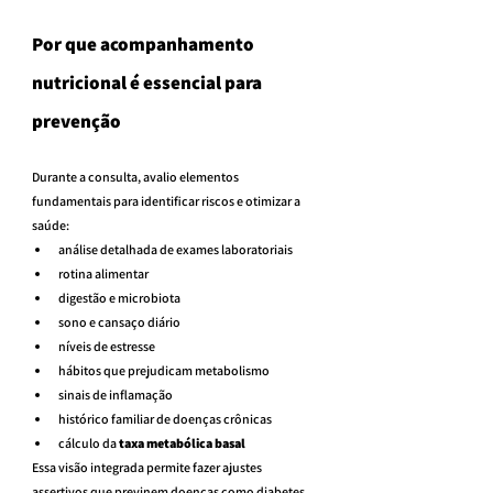
Por que acompanhamento 
nutricional é essencial para 
prevenção
Durante a consulta, avalio elementos 
fundamentais para identificar riscos e otimizar a 
saúde:
análise detalhada de exames laboratoriais
rotina alimentar
digestão e microbiota
sono e cansaço diário
níveis de estresse
hábitos que prejudicam metabolismo
sinais de inflamação
histórico familiar de doenças crônicas
cálculo da 
taxa metabólica basal
Essa visão integrada permite fazer ajustes 
assertivos que previnem doenças como diabetes, 