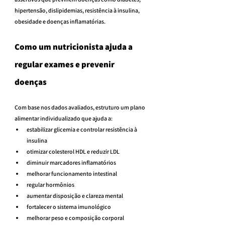
hipertensão, dislipidemias, resistência à insulina, 
obesidade e doenças inflamatórias.
Como um nutricionista ajuda a 
regular exames e prevenir 
doenças
Com base nos dados avaliados, estruturo um plano 
alimentar individualizado que ajuda a:
estabilizar glicemia e controlar resistência à 
insulina
otimizar colesterol HDL e reduzir LDL
diminuir marcadores inflamatórios
melhorar funcionamento intestinal
regular hormônios
aumentar disposição e clareza mental
fortalecer o sistema imunológico
melhorar peso e composição corporal