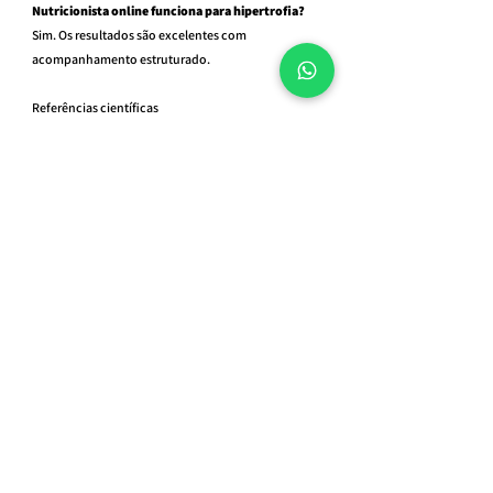
Nutricionista online funciona para hipertrofia?
Sim. Os resultados são excelentes com 
acompanhamento estruturado.
Referências científicas
Phillips SM. Dietary protein requirements and 
adaptive advantages in athletes.
Tipton KD. Protein and amino acid needs for 
training.
Morton RW. A systematic review of protein 
supplementation on resistance training.