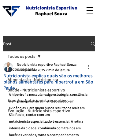
Nutricionista Esportivo
Raphael Souza
Post
Todos os posts
Nutricionista esportivo Raphael Souza
Todos os posts
17 de nov. de 2025
2 min de leitura
Nutricionista explica quais são os melhores
Alimentação - Nutricionista
planos alimentares para hipertrofia em São
Paulo
Saúde - Nutricionista esportivo
A hipertrofia muscular exige estratégia, constância 
Esporte - Nutricionista esportivo
e um planejamento alimentar baseado em 
evidências. Para quem busca resultados reais em 
Evolução - Nutricionista esportivo
São Paulo, contar com um 
nutricionista
 especializado é essencial. A rotina 
intensa da cidade, combinada com treinos em 
horários variados, torna o acompanhamento 