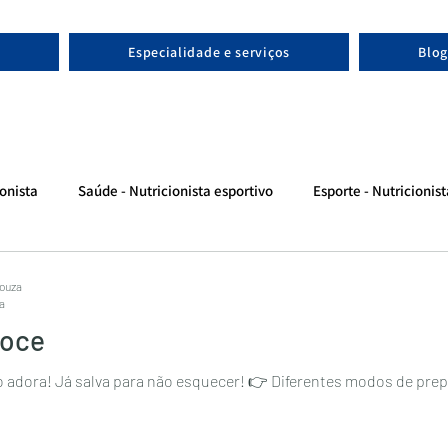
Especialidade e serviços
Blog
onista
Saúde - Nutricionista esportivo
Esporte - Nutricionis
Souza
ra
doce
o esquecer! 👉 Diferentes modos de preparo facilitam o consumo de