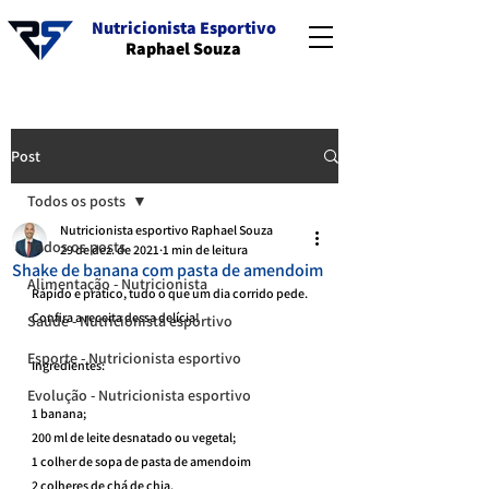
Nutricionista Esportivo
Raphael Souza
Post
Todos os posts
Nutricionista esportivo Raphael Souza
Todos os posts
29 de dez. de 2021
1 min de leitura
Shake de banana com pasta de amendoim
Alimentação - Nutricionista
Rápido e prático, tudo o que um dia corrido pede.
Confira a receita dessa delícia!
Saúde - Nutricionista esportivo
Esporte - Nutricionista esportivo
Ingredientes:
Evolução - Nutricionista esportivo
1 banana;
200 ml de leite desnatado ou vegetal;
1 colher de sopa de pasta de amendoim
2 colheres de chá de chia.