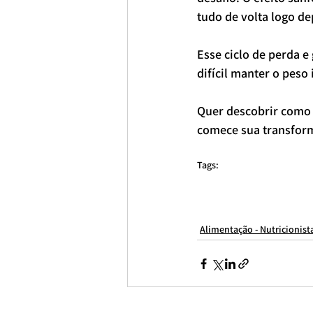
tudo de volta logo de
Esse ciclo de perda 
difícil manter o peso
Quer descobrir como d
comece sua transfor
Tags:
Nutricionista São Paulo
nutricionista esportivo online
nutricionist
nutricionista para emagrecimento
nutricionista av paulista
nutric
nutricionista para jogador de futebol
Nutricionista avenida Paulist
Alimentação - Nutricionist