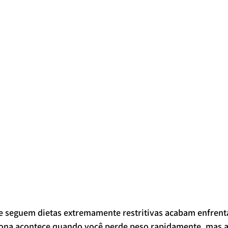
e seguem dietas extremamente restritivas acabam enfrent
nfona acontece quando você perde peso rapidamente, mas 