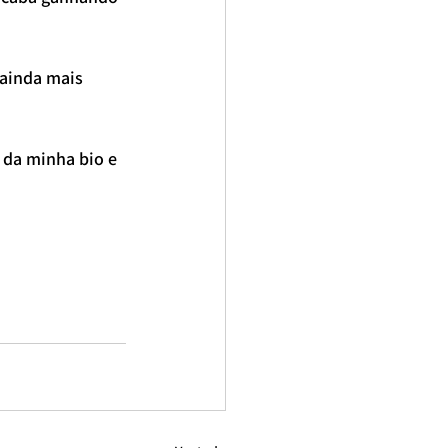
ainda mais 
 da minha bio e 
utricionista Esportivo
Nutricionista Consolação
A MARINA
nutricionista do esporte