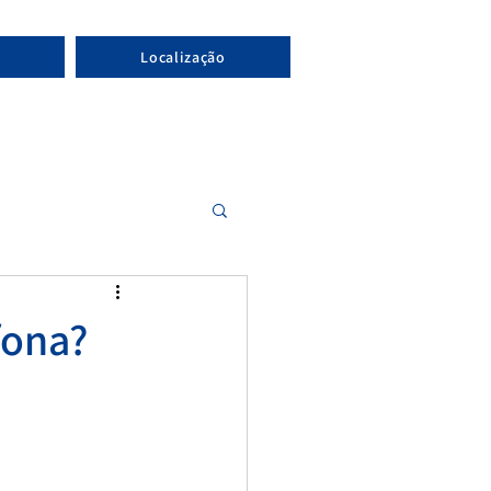
Localização
fona?