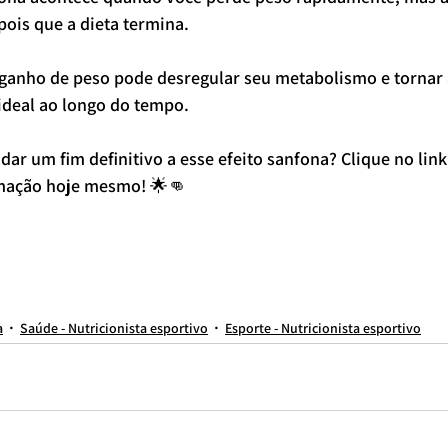
pois que a dieta termina.
e ganho de peso pode desregular seu metabolismo e tornar 
 ideal ao longo do tempo.
ar um fim definitivo a esse efeito sanfona? Clique no link
mação hoje mesmo! 🌟👊
a online
nutricionista para adolescente
nutricionista para brasileiro
nutricionista em são paulo
nutricionista vila clementino
nutricionista avenida paulista
nutricionista para casal
N
ionista esportivo moema
nutricionista para hipertrofia
nutricionista raphael souza
nutricionista perto de mim
nutricionista itaim bibi
NUTRICIONISTA PARA ATLETA
NUTRICIONISTA VIL
a
nutricionista paraíso
nutricionista para bulking
NUTRICIONISTA PARTICULAR
Dieta restritiva
nutricionista para homem
emagrecimento feminino
nutricionista para cutting
a
Saúde - Nutricionista esportivo
Esporte - Nutricionista esportivo