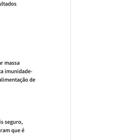
ultados 
ar massa 
xa imunidade- 
alimentação de 
s seguro, 
tram que é 