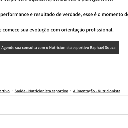
 performance e resultado de verdade, esse é o momento de
e comece sua evolução com orientação profissional.
Agende sua consulta com o Nutricionista esportivo Raphael Souza
onista online
nutricionista para adolescente
nutricionista esportivo
nutricionista para brasileiro
nutricionista em são paulo
nutricionista avenida paulista
Nutricionista
nutricionista
nutricionista brasileiro
melhor nutricionista de são paulo
melhor nutricionista do brasil
nutricionista itaim bibi
NUTRICIONISTA PARA ATLETA
NUTRICIONISTA VILA MARINA
nutricionis
portivo para adolescente
NUTRICIONISTA PARTICULAR
melhor nutricionista online
nutricionista esportivo em são paulo
nutricionista esportivo sp
melhores nutricionistas de são Paul
ortivo
Saúde - Nutricionista esportivo
Alimentação - Nutricionista