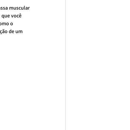
assa muscular 
 que você 
como o 
ução de um 