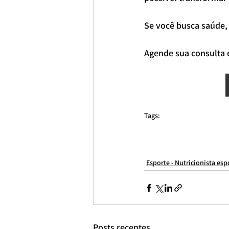
Se você busca saúde,
Agende sua consulta 
Tags:
consulta nutricionista online
nutricionista esportivo online
nutrici
nutricionista para emagrecimento
nutricionista esportivo moema
nutricionista esportiva
nutricionista para bulking
nutricionista es
Esporte - Nutricionista esp
Posts recentes