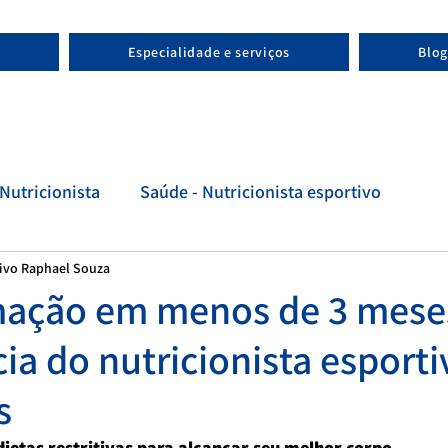
Especialidade e serviços
Blog
Nutricionista
Saúde - Nutricionista esportivo
tivo Raphael Souza
tivo
Evolução - Nutricionista esportivo
mação em menos de 3 meses
ia do nutricionista esporti
s
dietas restritivas para alcançar seu melhor corpo