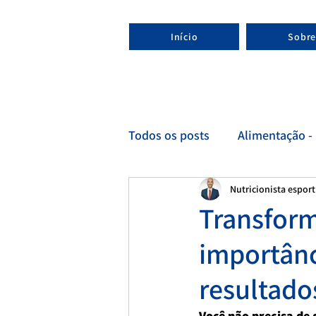
Início
Sobre
Todos os posts
Alimentação - 
Nutricionista espor
Esporte - Nutricionista espor
Transfor
importânc
resultado
Você não precisa de 