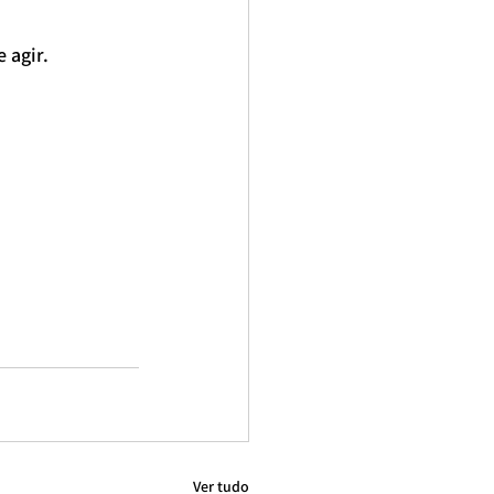
 agir.
 para casal
Nutricionista Esportivo
ta do esporte
nutricionista perdizes
o
Nutricionista esportivo para casal
Ver tudo