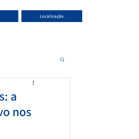
Localização
: a
vo nos