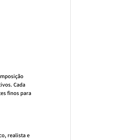
composição 
tivos. Cada 
es finos para 
o, realista e 