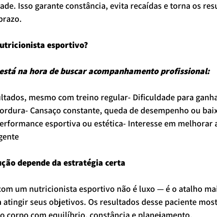
ade. Isso garante constância, evita recaídas e torna os res
prazo.
tricionista esportivo?
e está na hora de buscar acompanhamento profissional:
ultados, mesmo com treino regular- Dificuldade para ganh
ordura- Cansaço constante, queda de desempenho ou bai
erformance esportiva ou estética- Interesse em melhorar 
igente
ução depende da estratégia certa
 um nutricionista esportivo não é luxo — é o atalho mai
a atingir seus objetivos. Os resultados desse paciente mos
o corpo com equilíbrio, constância e planejamento. 