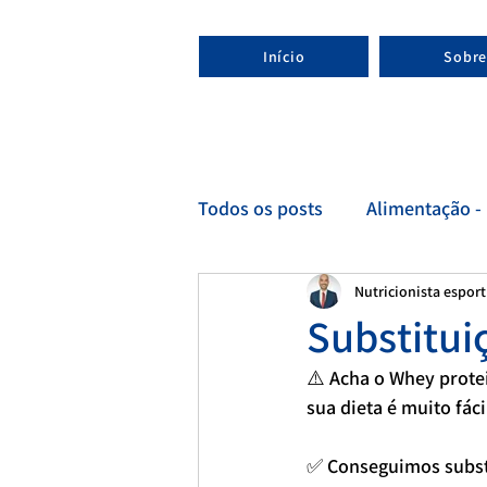
Início
Sobre
Todos os posts
Alimentação - 
Nutricionista espor
Esporte - Nutricionista espor
Substitui
⚠️ Acha o Whey protei
sua dieta é muito fáci
✅ Conseguimos substi