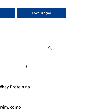
Localização
Whey Protein na 
orém, como 