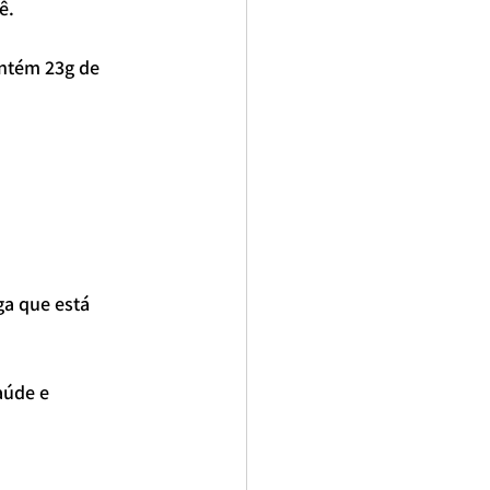
ê.
ntém 23g de 
ga que está 
aúde e 