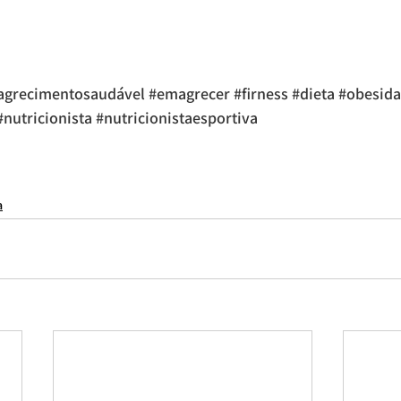
grecimentosaudável
#emagrecer
#firness
#dieta
#obesid
#nutricionista
#nutricionistaesportiva
onista online
nutricionista raphael souza
emagrecimento
dieta
nutrição online
emagrecer
raphael souza
para emagrecer
saude
saudavel
a