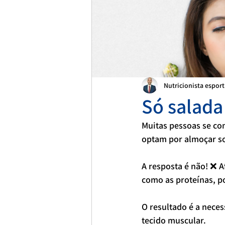
Nutricionista espor
Só salada
Muitas pessoas se co
optam por almoçar so
A resposta é não! ❌ A
como as proteínas, p
O resultado é a nece
tecido muscular.