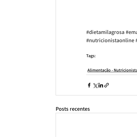
#dietamilagrosa
#ema
#nutricionistaonline
Tags:
consulta nutricionista online
nutricionista esportivo online
nutrici
Alimentação - Nutricionist
Posts recentes