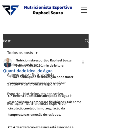
Nutricionista Esportivo
Raphael Souza
Post
Todos os posts
Nutricionista esportivo Raphael Souza
Todos os posts
9 de nov. de 2022
1 min de leitura
Quantidade ideal de água
Alimentação - Nutricionista
🚨 Você sabia que a desidratação pode trazer 
consequências negativas para a saúde?
Saúde - Nutricionista esportivo
Esporte - Nutricionista esportivo
👉 Beber a quantidade adequada de água é 
essencial para os processos fisiológicos, tais como 
Evolução - Nutricionista esportivo
circulação, metabolismo, regulação da 
temperatura e remoção de resíduos.
👉 A desidratação excessiva está associada a 