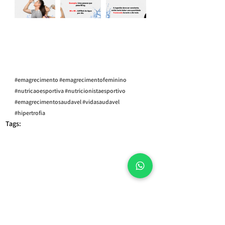
#emagrecimento
#emagrecimentofeminino
#nutricaoesportiva
#nutricionistaesportivo
#emagrecimentosaudavel
#vidasaudavel
#hipertrofia
Tags:
consulta nutricionista online
Nutricionista São Paulo
nutricionista esportivo online
nutricionista online
nutricionista esportivo
nutricionista avenida paulista
Nutricionista
Nutricionista Esportivo
Nutricionista Consolação
emagrecimento
nutrição esportiva
hipertrofia
Nutricionista avenida Paulista
nutricionista reembolso
Nutricionista zona sul
raphael souza
massa muscular
Nutricionista Clínico
Nutricionista Raphael Souza
Nutricionista Paulista
Dietas da moda
nutricionista são paulo
Alimentação saudável
Raphaelsouzanutricionista
whey
creatina
abdominal
Ganhar massa muscular
nutricionista preço
Alimentação - Nutricionista