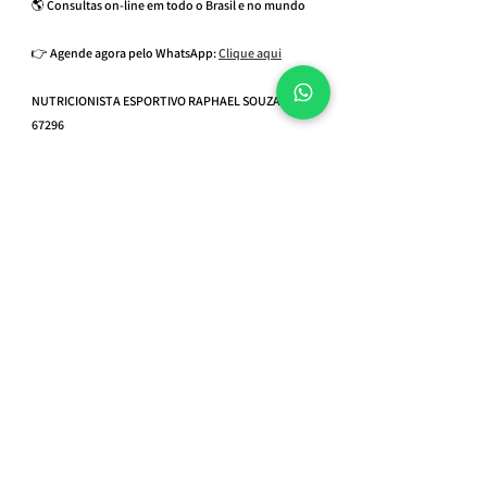
🌎 Consultas on-line em todo o Brasil e no mundo
👉 Agende agora pelo WhatsApp: 
Clique aqui
NUTRICIONISTA ESPORTIVO RAPHAEL SOUZA CRN3 
67296
Referências científicas
Morton RW, et al. A systematic review, meta-
analysis and meta-regression of the effect of 
protein supplementation on resistance 
training-induced gains in muscle mass and 
strength in healthy adults. Br J Sports Med. 
2018;52(6):376–384.
Hall KD, Guo J. Obesity energetics: body 
weight regulation and the effects of diet 
composition. Gastroenterology. 
2017;152(7):1718–1727.
Heymsfield SB, et al. Beyond BMI: advances in 