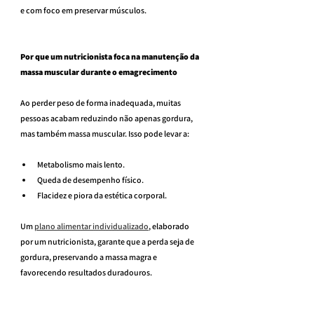
e com foco em preservar músculos.
Por que um nutricionista foca na manutenção da 
massa muscular durante o emagrecimento
Ao perder peso de forma inadequada, muitas 
pessoas acabam reduzindo não apenas gordura, 
mas também massa muscular. Isso pode levar a:
Metabolismo mais lento.
Queda de desempenho físico.
Flacidez e piora da estética corporal.
Um 
plano alimentar individualizado
, elaborado 
por um nutricionista, garante que a perda seja de 
gordura, preservando a massa magra e 
favorecendo resultados duradouros.