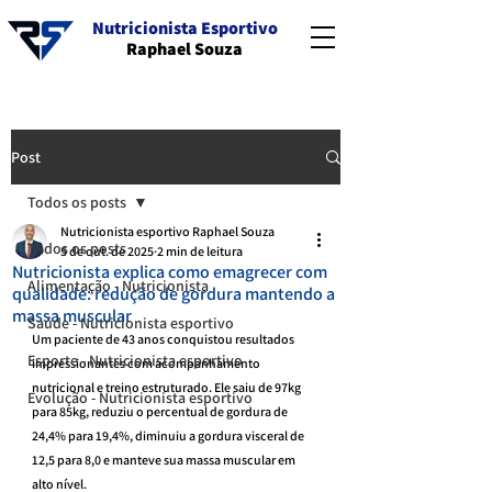
Nutricionista Esportivo
Raphael Souza
Post
Todos os posts
Nutricionista esportivo Raphael Souza
Todos os posts
5 de out. de 2025
2 min de leitura
Nutricionista explica como emagrecer com
Alimentação - Nutricionista
qualidade: redução de gordura mantendo a
massa muscular
Saúde - Nutricionista esportivo
Um paciente de 43 anos conquistou resultados 
Esporte - Nutricionista esportivo
impressionantes com acompanhamento 
nutricional e treino estruturado. Ele saiu de 97kg 
Evolução - Nutricionista esportivo
para 85kg, reduziu o percentual de gordura de 
24,4% para 19,4%, diminuiu a gordura visceral de 
12,5 para 8,0 e manteve sua massa muscular em 
alto nível.