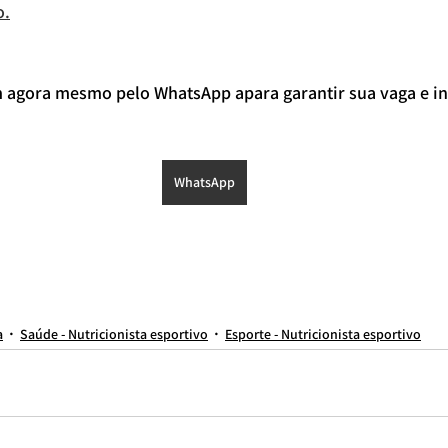
o.
gora mesmo pelo WhatsApp apara garantir sua vaga e ini
WhatsApp
ileiro
nutricionista em são paulo
Nutricionista
nutricionista para casal
nutricionista brasil
nutricionista para emagrecimento
nutricionista esportivo moema
nutricionista brasileiro
CIONISTA PARA ATLETA
nutricionista do esporte
nutricionista perdizes
nutricionista paraíso
nutricionista esportiva
nutricionista esportivo para adolescente
nutricionista centro
melh
o online
nutricionista para homem
Melhor nutricionista de São Paulo
melhor nutricionista esportivo
Melhor nutricionista São Paulo
melhores nutricionistas de são Paulo
nutricionist
a
Saúde - Nutricionista esportivo
Esporte - Nutricionista esportivo