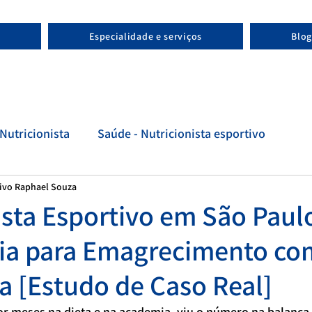
Especialidade e serviços
Blog
Nutricionista
Saúde - Nutricionista esportivo
tivo Raphael Souza
tivo
Evolução - Nutricionista esportivo
ista Esportivo em São Paul
uia para Emagrecimento co
ia [Estudo de Caso Real]
or meses na dieta e na academia, viu o número na balança