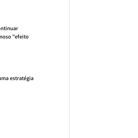
ntinuar 
moso "efeito 
ma estratégia 