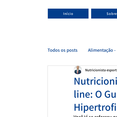
Início
Sobre
Todos os posts
Alimentação - 
Nutricionista espor
Esporte - Nutricionista espor
Nutricion
line: O G
Hipertrof
Você já se esforçou p