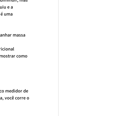
uiu e a 
 é uma 
ganhar massa 
icional 
 mostrar como 
co medidor de 
a, você corre o 