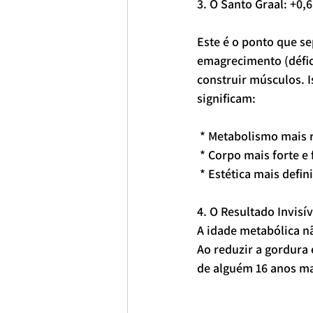
3. O Santo Graal: +0,
Este é o ponto que s
emagrecimento (défici
construir músculos. 
significam:
 * Metabolismo mais
 * Corpo mais forte e
 * Estética mais def
4. O Resultado Invisí
A idade metabólica nã
Ao reduzir a gordura
de alguém 16 anos mai