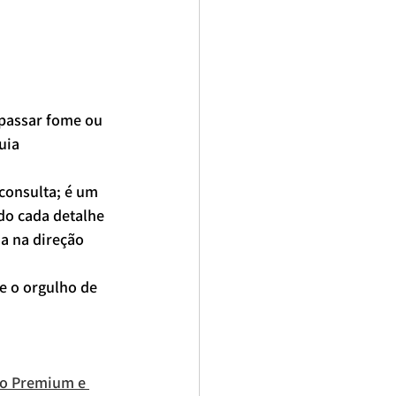
 passar fome ou 
uia 
consulta; é um 
do cada detalhe 
a na direção 
e o orgulho de 
to Premium e 