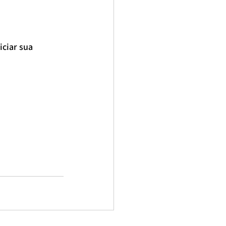
ciar sua 
nutricionista para hipertrofia
or nutricionista online
a dos famosos
Melhores nutricionistas de São Paulo