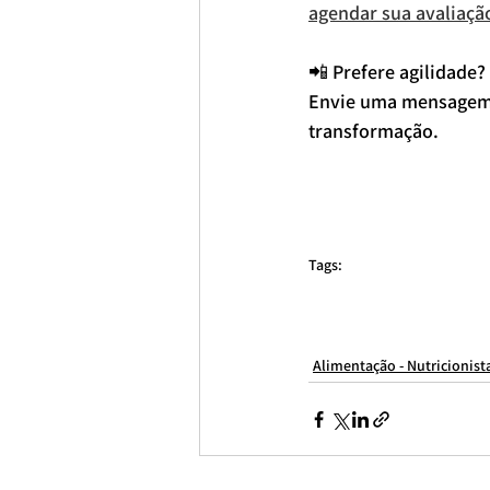
agendar sua avaliaçã
📲 Prefere agilidade? 
Envie uma mensagem a
transformação.
Tags:
Nutricionista São Paulo
nutricionista online
nutricionista para bras
nutricionista perto de mim
melhor nutricionista de são paulo
NUTRI
nutricionista esportivo em são paulo
melhor nutricionista esportiv
Alimentação - Nutricionist