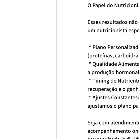
O Papel do Nutricioni
Esses resultados não
um nutricionista espo
 * Plano Personalizado: Calculamos as necessidades exatas de calorias e macronutrientes 
(proteínas, carboidra
 * Qualidade Alimentar: Priorizamos alimentos que nutrem, combatem a inflamação e otimizam 
a produção hormonal
 * Timing de Nutrientes: Organizamos suas refeições em torno dos treinos para maximizar a 
recuperação e o ganh
 * Ajustes Constantes: O acompanhamento contínuo é a chave. Monitoramos seu progresso e 
ajustamos o plano pa
Seja com atendimento
acompanhamento on-li