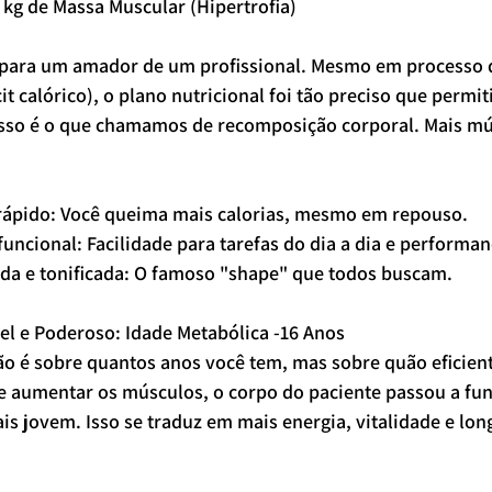
6 kg de Massa Muscular (Hipertrofia)
epara um amador de um profissional. Mesmo em processo 
t calórico), o plano nutricional foi tão preciso que permit
Isso é o que chamamos de recomposição corporal. Mais mú
 rápido: Você queima mais calorias, mesmo em repouso.
 funcional: Facilidade para tarefas do dia a dia e performan
inida e tonificada: O famoso "shape" que todos buscam.
vel e Poderoso: Idade Metabólica -16 Anos
o é sobre quantos anos você tem, mas sobre quão eficient
 e aumentar os músculos, o corpo do paciente passou a fu
s jovem. Isso se traduz em mais energia, vitalidade e lon