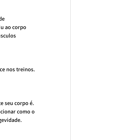
de 
iu ao corpo 
sculos 
ce nos treinos.
e seu corpo é. 
ncionar como o 
gevidade.