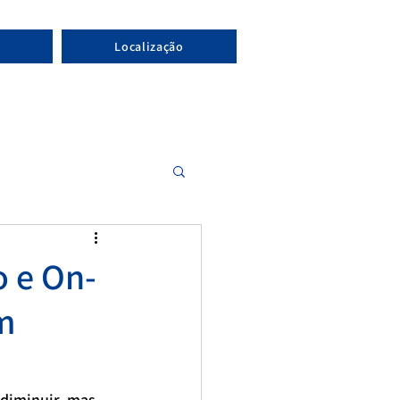
Localização
o e On-
m
 diminuir, mas 